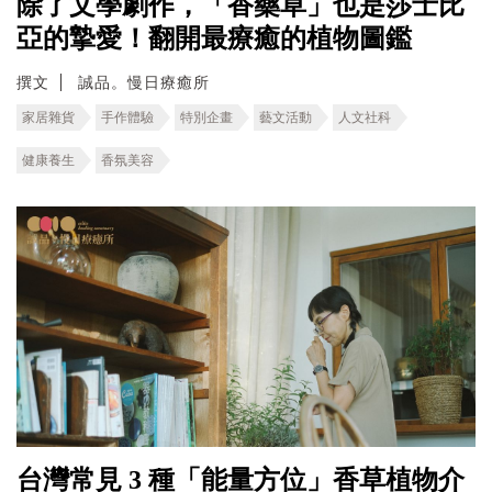
除了文學劇作，「香藥草」也是莎士比
亞的摯愛！翻開最療癒的植物圖鑑
撰文
誠品。慢日療癒所
家居雜貨
手作體驗
特別企畫
藝文活動
人文社科
健康養生
香氛美容
台灣常見 3 種「能量方位」香草植物介