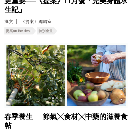
更重要──《提案》11月號「完美身體求
生記」
撰文
《提案》編輯室
提案on the desk
特別企畫
春季養生──節氣╳食材╳中藥的滋養食
帖