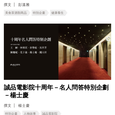
撰文
彭溫雅
美食茶酒類商品
特別企畫
健康養生
誠品電影院十周年－名人問答特別企劃
－楊士慶
撰文
楊士慶
特別企畫
人物故事
誠品電影院