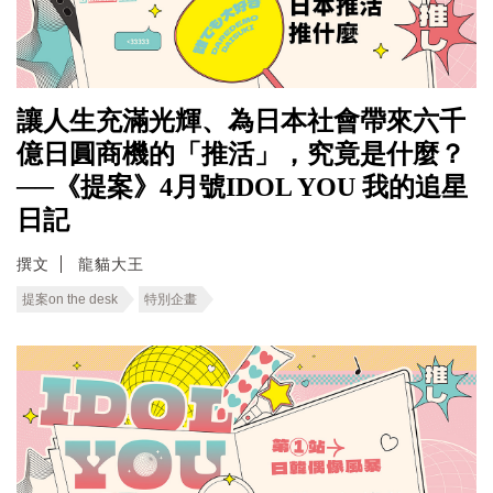
讓人生充滿光輝、為日本社會帶來六千
億日圓商機的「推活」，究竟是什麼？
──《提案》4月號IDOL YOU 我的追星
日記
撰文
龍貓大王
提案on the desk
特別企畫