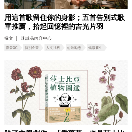
用這首歌留住你的身影；五首告別式歌
單推薦，拾起回憶裡的吉光片羽
撰文
迷誠品內容中心
影音3C
特別企畫
人文社科
心理勵志
健康養生