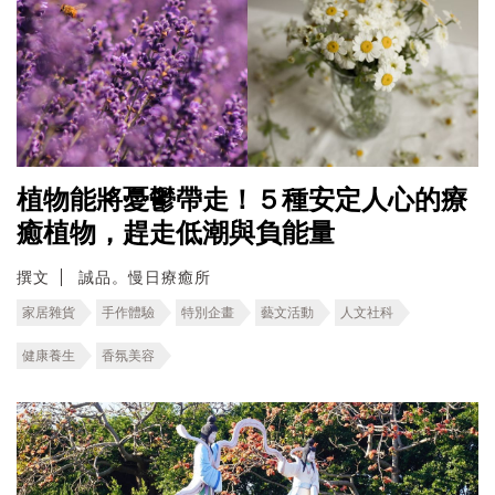
植物能將憂鬱帶走！５種安定人心的療
癒植物，趕走低潮與負能量
撰文
誠品。慢日療癒所
家居雜貨
手作體驗
特別企畫
藝文活動
人文社科
健康養生
香氛美容