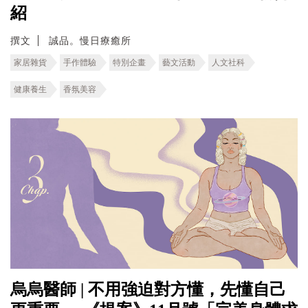
紹
撰文
誠品。慢日療癒所
家居雜貨
手作體驗
特別企畫
藝文活動
人文社科
健康養生
香氛美容
烏烏醫師 | 不用強迫對方懂，先懂自己