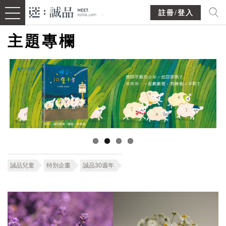
註冊/登入
主題專欄
誠品兒童
特別企畫
誠品30週年