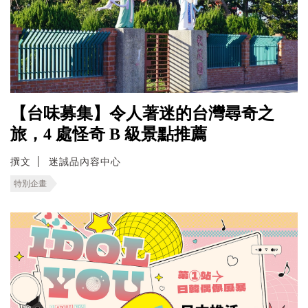
【台味募集】令人著迷的台灣尋奇之
旅，4 處怪奇 B 級景點推薦
撰文
迷誠品內容中心
特別企畫