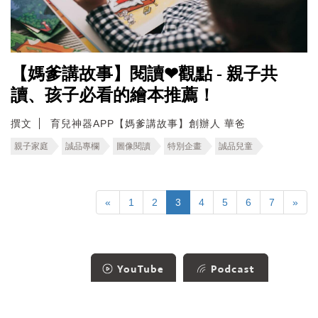
【媽爹講故事】閱讀❤觀點 - 親子共
讀、孩子必看的繪本推薦！
撰文
育兒神器APP【媽爹講故事】創辦人 華爸
親子家庭
誠品專欄
圖像閱讀
特別企畫
誠品兒童
«
1
2
3
4
5
6
7
»