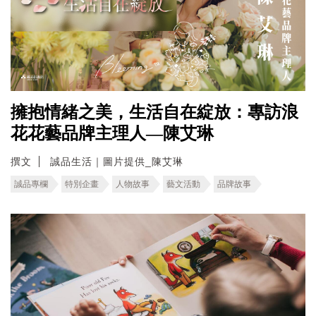
擁抱情緒之美，生活自在綻放：專訪浪
花花藝品牌主理人—陳艾琳
撰文
誠品生活｜圖片提供_陳艾琳
誠品專欄
特別企畫
人物故事
藝文活動
品牌故事