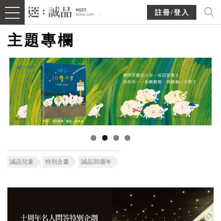
註冊/登入
主題專欄
誠品兒童
特別企畫
誠品30週年