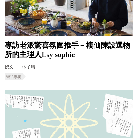
專訪老派驚喜氛圍推手－棲仙陳設選物
所的主理人Lsy sophie
撰文
林子晴
誠品專欄