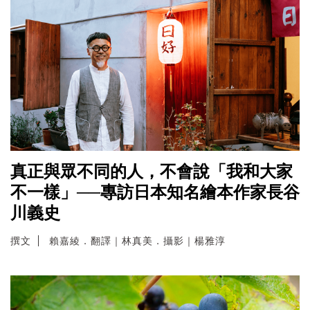
真正與眾不同的人，不會說「我和大家
不一樣」──專訪日本知名繪本作家長谷
川義史
撰文
賴嘉綾．翻譯｜林真美．攝影｜楊雅淳