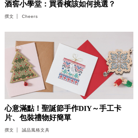
酒窖小學堂：買香檳該如何挑選？
撰文
Cheers
心意滿點！聖誕節手作DIY～手工卡
片、包裝禮物好簡單
撰文
誠品風格文具