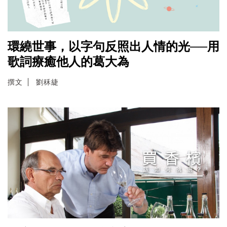
環繞世事，以字句反照出人情的光──用
歌詞療癒他人的葛大為
撰文
劉秝緁