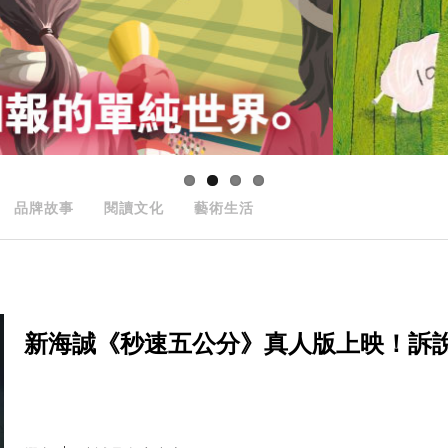
品牌故事
閱讀文化
藝術生活
新海誠《秒速五公分》真人版上映！訴