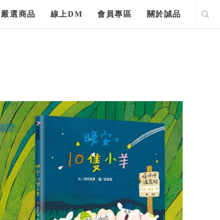
嚴選商品
線上DM
會員專區
關於誠品