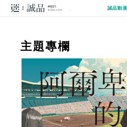
誠品動
主題專欄