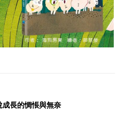
說成長的惆悵與無奈