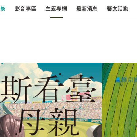
漫祭
影音專區
主題專欄
最新消息
藝文活動