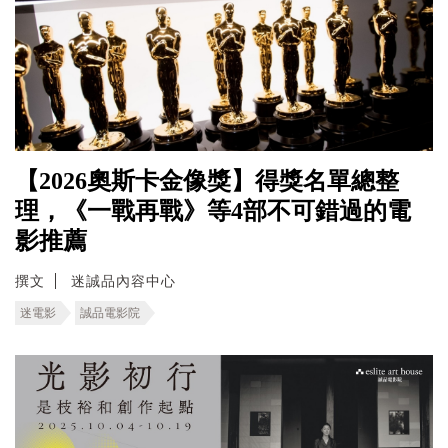
【2026奧斯卡金像獎】得獎名單總整
理，《一戰再戰》等4部不可錯過的電
影推薦
撰文
迷誠品內容中心
迷電影
誠品電影院