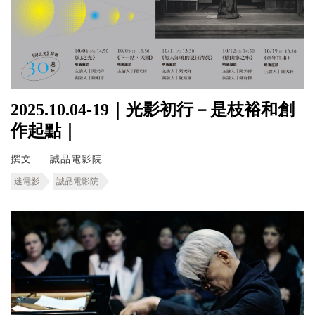
2025.10.04-19｜光影初行－是枝裕和創
作起點｜
撰文
誠品電影院
迷電影
誠品電影院