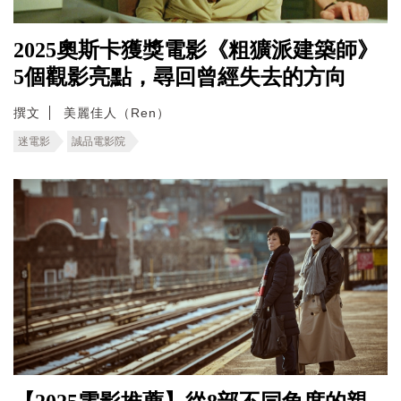
2025奧斯卡獲獎電影《粗獷派建築師》
5個觀影亮點，尋回曾經失去的方向
撰文
美麗佳人（Ren）
迷電影
誠品電影院