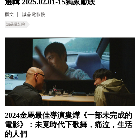
選輯 2025.02.01-15獨家獻映
撰文
誠品電影院
誠品電影院
2024金馬最佳導演婁燁《一部未完成的
電影》：未竟時代下歌舞，痛泣，生活
的人們