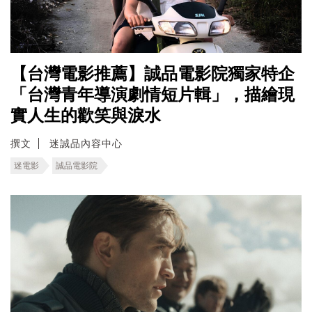
【台灣電影推薦】誠品電影院獨家特企
「台灣青年導演劇情短片輯」，描繪現
實人生的歡笑與淚水
撰文
迷誠品內容中心
迷電影
誠品電影院