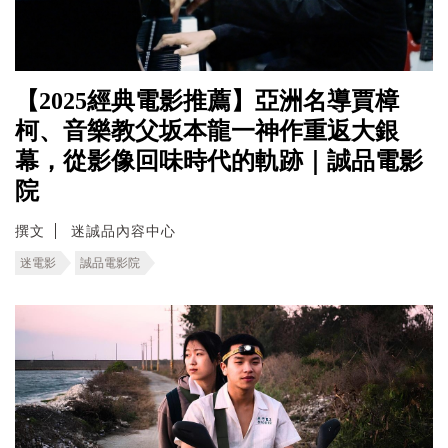
【2025經典電影推薦】亞洲名導賈樟
柯、音樂教父坂本龍一神作重返大銀
幕，從影像回味時代的軌跡｜誠品電影
院
撰文
迷誠品內容中心
迷電影
誠品電影院