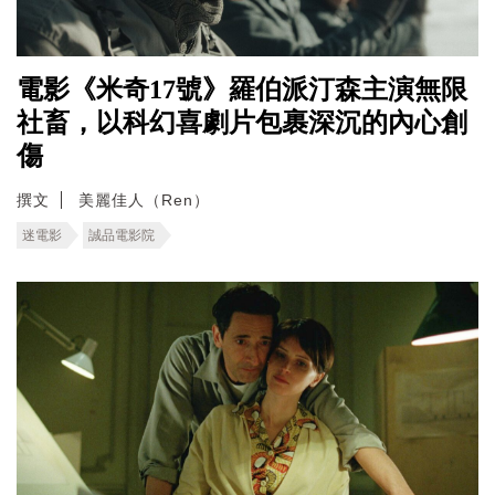
電影《米奇17號》羅伯派汀森主演無限
社畜，以科幻喜劇片包裹深沉的內心創
傷
撰文
美麗佳人（Ren）
迷電影
誠品電影院