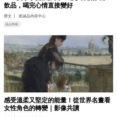
飲品，喝完心情直接變好
撰文
迷誠品內容中心
誠品專欄
感受溫柔又堅定的能量！從世界名畫看
女性角色的轉變｜影像共讀