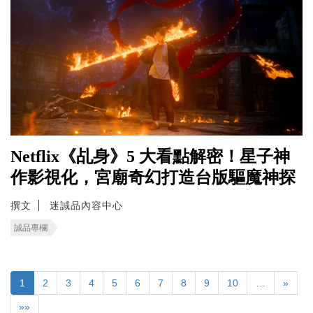
Netflix《乩身》5 大看點解密！星子神
作影視化，宮廟奇幻打造台版驅魔神探
撰文
迷誠品內容中心
誠品專欄
1
2
3
4
5
6
7
8
9
10
…
»
»»