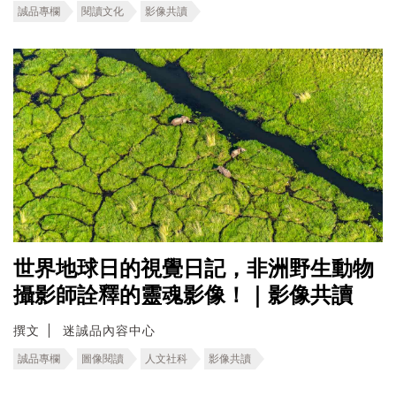
誠品專欄
閱讀文化
影像共讀
世界地球日的視覺日記，非洲野生動物
攝影師詮釋的靈魂影像！｜影像共讀
撰文
迷誠品內容中心
誠品專欄
圖像閱讀
人文社科
影像共讀