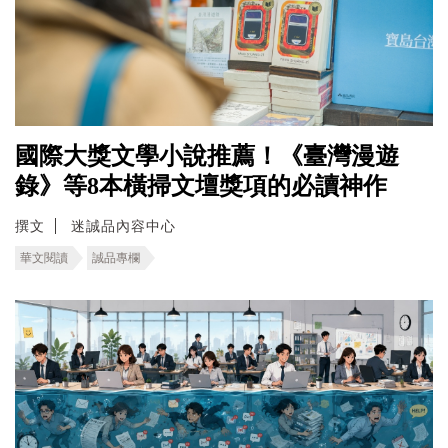
國際大獎文學小說推薦！《臺灣漫遊
錄》等8本橫掃文壇獎項的必讀神作
撰文
迷誠品內容中心
華文閱讀
誠品專欄