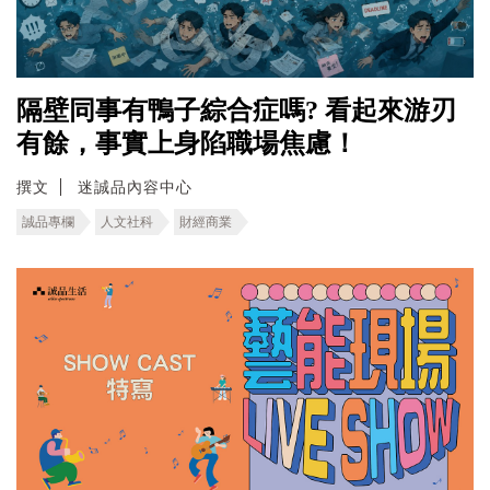
隔壁同事有鴨子綜合症嗎? 看起來游刃
有餘，事實上身陷職場焦慮！
撰文
迷誠品內容中心
誠品專欄
人文社科
財經商業