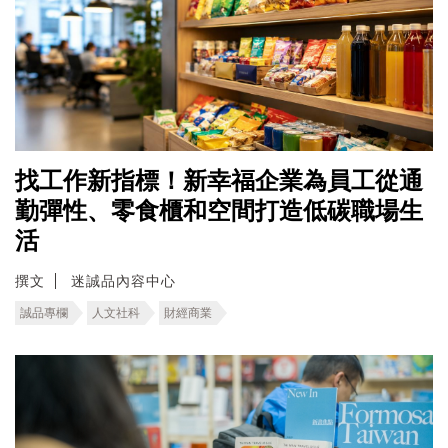
找工作新指標！新幸福企業為員工從通
勤彈性、零食櫃和空間打造低碳職場生
活
撰文
迷誠品內容中心
誠品專欄
人文社科
財經商業