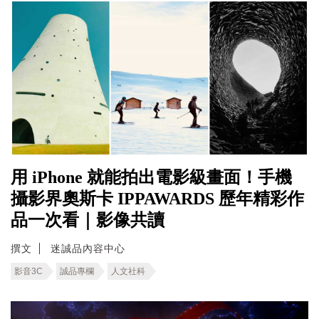
用 iPhone 就能拍出電影級畫面！手機
攝影界奧斯卡 IPPAWARDS 歷年精彩作
品一次看｜影像共讀
撰文
迷誠品內容中心
影音3C
誠品專欄
人文社科