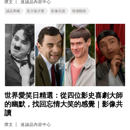
撰文
迷誠品內容中心
誠品專欄
長大後才懂
影像共讀
情感關係
世界愛笑日精選：從四位影史喜劇大師
的幽默，找回忘情大笑的感覺｜影像共
讀
撰文
迷誠品內容中心