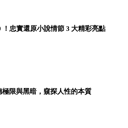
 10 ！忠實還原小說情節 3 大精彩亮點
道德極限與黑暗，窺探人性的本質