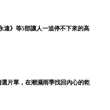
到永遠》等5部讓人一追停不下來的高
鬱系」精選片單，在潮濕雨季找回內心的乾