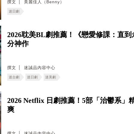
撰文
美麗佳人（Benny）
迷日劇
2026耽美BL劇推薦！《戀愛修課：直
分神作
撰文
迷誠品內容中心
迷台劇
迷日劇
迷美劇
2026 Netflix 日劇推薦！5部「治
爽
撰文
迷誠品內容中心