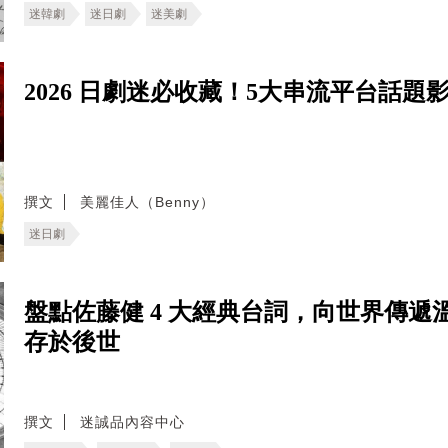
迷韓劇
迷日劇
迷美劇
2026 日劇迷必收藏！5大串流平台話
撰文
美麗佳人（Benny）
迷日劇
盤點佐藤健 4 大經典台詞，向世界傳遞溫
存於後世
撰文
迷誠品內容中心