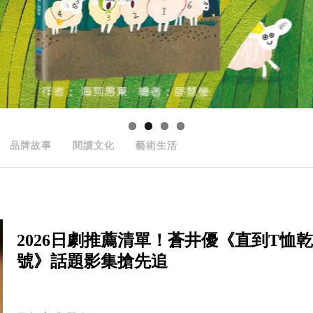
品牌故事
閱讀文化
藝術生活
2026日劇推薦清單！蒼井優《直到T
號》話題影集搶先追