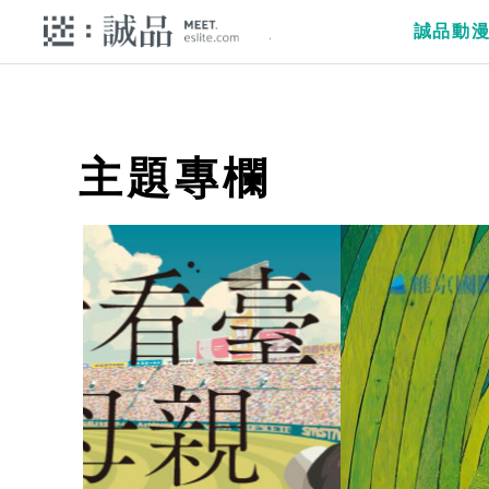
誠品動
主題專欄