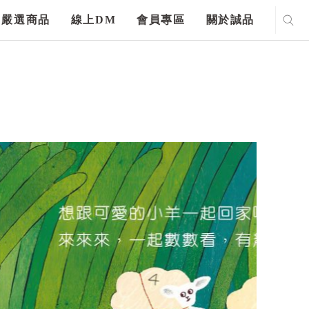
嚴選商品
線上DM
會員專區
關於誠品