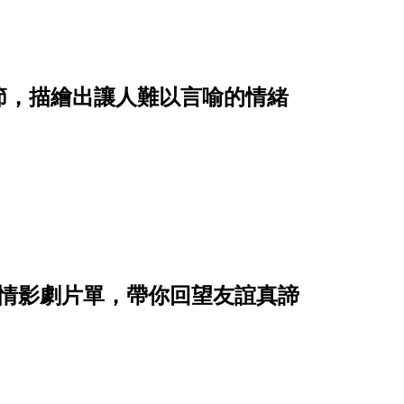
節，描繪出讓人難以言喻的情緒
友情影劇片單，帶你回望友誼真諦