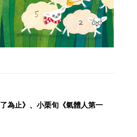
恤乾了為止》、小栗旬《氣體人第一