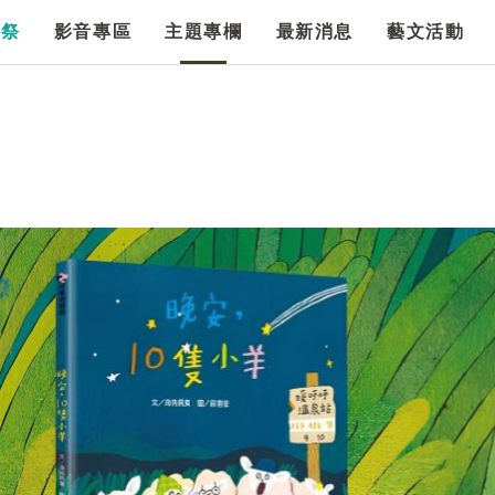
漫祭
影音專區
主題專欄
最新消息
藝文活動