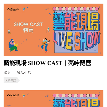
藝能現場 SHOW CAST｜亮吟琵琶
撰文
誠品生活
人物專訪