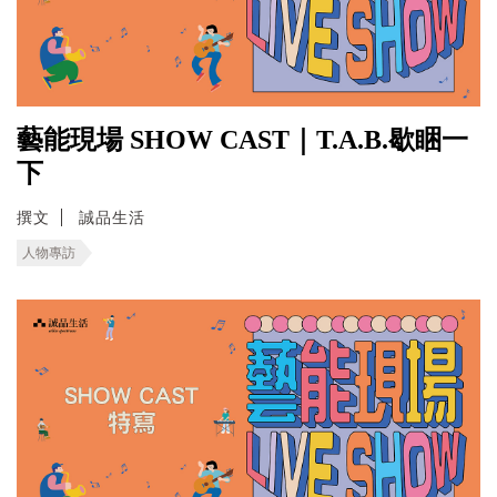
藝能現場 SHOW CAST｜T.A.B.歇睏一
下
撰文
誠品生活
人物專訪