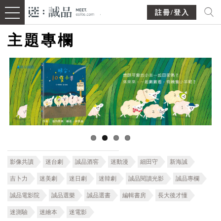
註冊/登入
主題專欄
影像共讀
迷台劇
誠品酒窖
迷動漫
細田守
新海誠
吉卜力
迷美劇
迷日劇
迷韓劇
誠品閱讀光影
誠品專欄
誠品電影院
誠品選樂
誠品選書
編輯書房
長大後才懂
迷測驗
迷繪本
迷電影