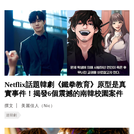
Netflix話題韓劇《鐵拳教育》原型是真
實事件！揭發6個震撼的南韓校園案件
撰文
美麗佳人（Nic）
迷韓劇