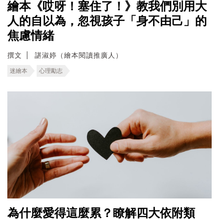
繪本《哎呀！塞住了！》教我們別用大
人的自以為，忽視孩子「身不由己」的
焦慮情緒
撰文
諶淑婷（繪本閱讀推廣人）
迷繪本
心理勵志
為什麼愛得這麼累？瞭解四大依附類