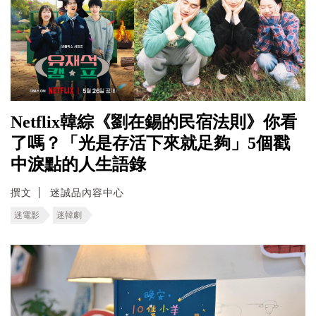
Netflix韓綜《劉在錫的民宿法則》你看
了嗎？「光是存活下來就足夠」5個戳
中淚點的人生語錄
撰文
迷誠品內容中心
迷電影
迷韓劇