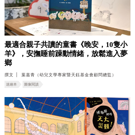
最適合親子共讀的童書《晚安，10隻小
羊》，安撫睡前躁動情緒，放鬆進入夢
鄉
撰文
葉嘉青（幼兒文學專家暨天鈺基金會顧問總監）
迷繪本
圖像閱讀