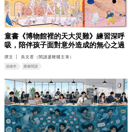
童書《博物館裡的天大災難》練習深呼
吸，陪伴孩子面對意外造成的無心之過
撰文
吳文君（閱讀盪鞦韆主筆）
迷繪本
圖像閱讀