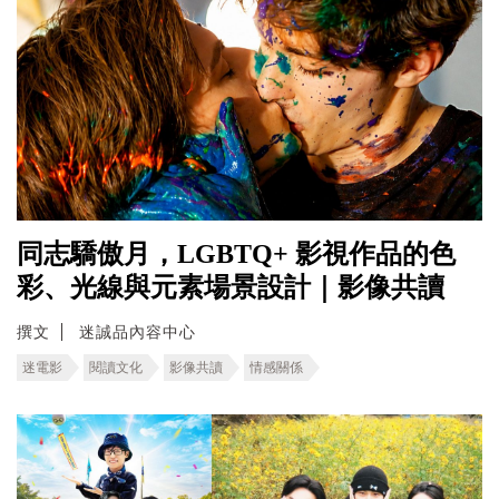
同志驕傲月，LGBTQ+ 影視作品的色
彩、光線與元素場景設計｜影像共讀
撰文
迷誠品內容中心
迷電影
閱讀文化
影像共讀
情感關係