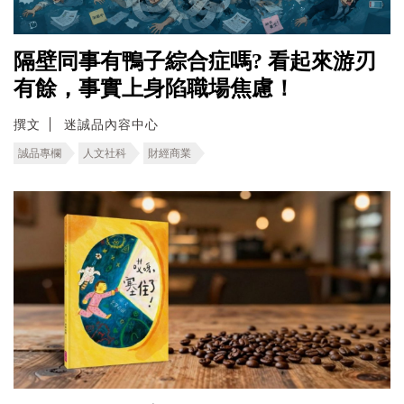
隔壁同事有鴨子綜合症嗎? 看起來游刃
有餘，事實上身陷職場焦慮！
撰文
迷誠品內容中心
誠品專欄
人文社科
財經商業