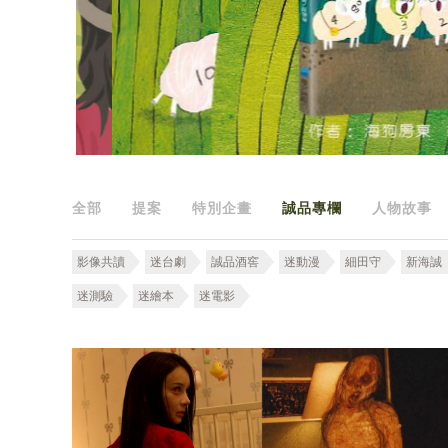
全部
提案
特別企畫
誠品專欄
人物故事
影像共讀
迷台劇
誠品酒窖
迷動漫
細田守
新海誠
迷測驗
迷繪本
迷電影