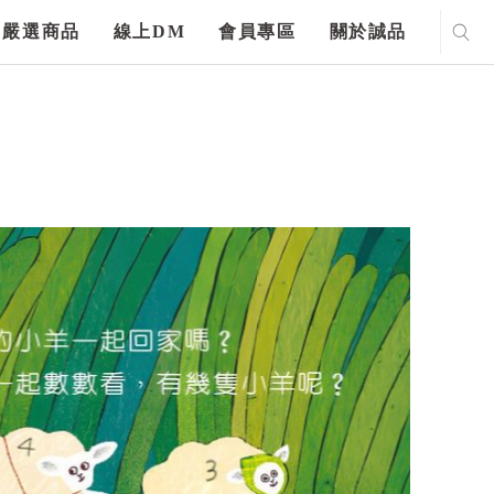
嚴選商品
線上DM
會員專區
關於誠品