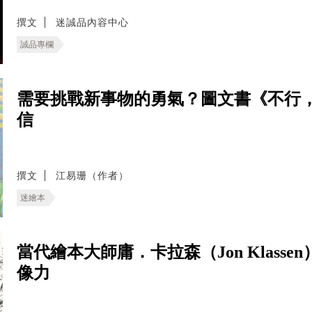
撰文
迷誠品內容中心
誠品專欄
需要挑戰新事物的勇氣？圖文書《不行
信
撰文
江易珊（作者）
迷繪本
當代繪本大師庸．卡拉森（Jon Klas
像力