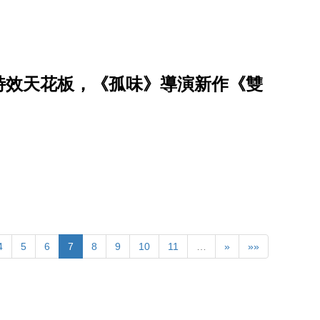
造特效天花板，《孤味》導演新作《雙
4
5
6
7
8
9
10
11
…
»
»»