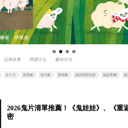
品牌故事
閱讀文化
藝術生活
吉卜力
迷美劇
迷日劇
迷韓劇
誠品閱讀光影
誠品專欄
誠
2026鬼片清單推薦！《鬼娃娃》、《
密