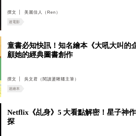
撰文
美麗佳人（Ren）
迷電影
童書必知快訊！知名繪本《大吼大叫的
顧她的經典圖書創作
撰文
吳文君（閱讀盪鞦韆主筆）
迷繪本
Netflix《乩身》5 大看點解密！星
探