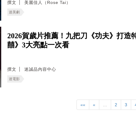
撰文
美麗佳人（Rose Tai）
迷美劇
2026賀歲片推薦！九把刀《功夫》打
囍》3大亮點一次看
撰文
迷誠品內容中心
迷電影
««
«
…
2
3