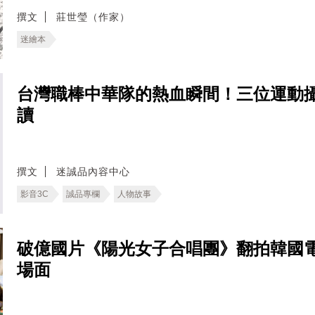
撰文
莊世瑩（作家）
迷繪本
台灣職棒中華隊的熱血瞬間！三位運動
讀
撰文
迷誠品內容中心
影音3C
誠品專欄
人物故事
破億國片《陽光女子合唱團》翻拍韓國
場面