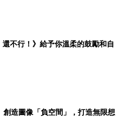
，還不行！》給予你溫柔的鼓勵和自
sen）創造圖像「負空間」，打造無限想