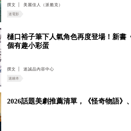
撰文
美麗佳人（派脆克）
迷電影
樋口裕子筆下人氣角色再度登場！新書《G
個有趣小彩蛋
撰文
迷誠品內容中心
迷繪本
2026話題美劇推薦清單，《怪奇物語