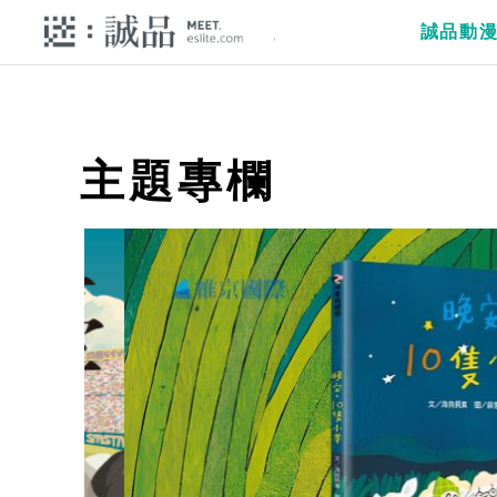
誠品動
主題專欄