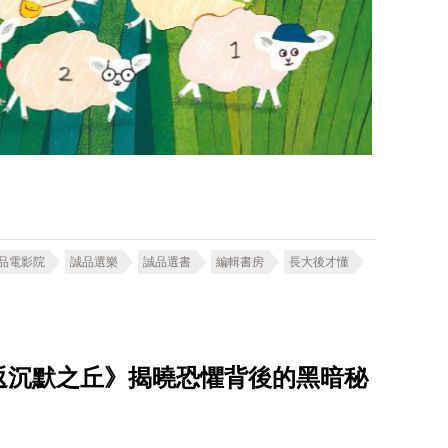
品電影院
誠品選樂
誠品選書
編輯書房
長大後才懂
重返沉默之丘》揭曉恐懼背後的黑暗秘