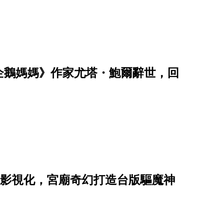
企鵝媽媽》作家尤塔・鮑爾辭世，回
子神作影視化，宮廟奇幻打造台版驅魔神