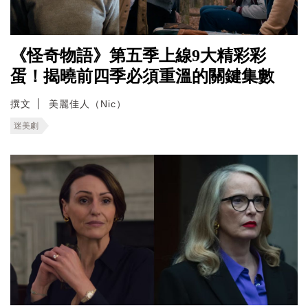
《怪奇物語》第五季上線9大精彩彩
蛋！揭曉前四季必須重溫的關鍵集數
撰文
美麗佳人（Nic）
迷美劇