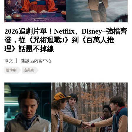
2026追劇片單！Netflix、Disney+強檔齊
發，從《咒術迴戰3》到《百萬人推
理》話題不掉線
撰文
迷誠品內容中心
迷韓劇
迷美劇