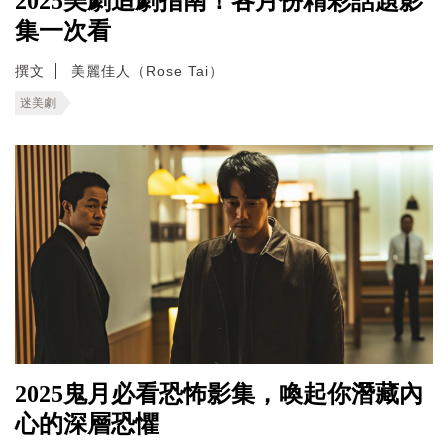
2025美劇追劇指南！各月份精彩話題影
集一次看
撰文
美麗佳人（Rose Tai）
迷美劇
2025鬼月必看恐怖影集，喚起你潛藏內
心的深層恐懼