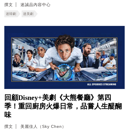
撰文
迷誠品內容中心
迷韓劇
迷美劇
回顧Disney+美劇《大熊餐廳》第四
季！重回廚房火爆日常，品嘗人生醍醐
味
撰文
美麗佳人（Sky Chen）