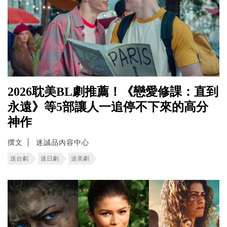
2026耽美BL劇推薦！《戀愛修課：直到
永遠》等5部讓人一追停不下來的高分
神作
撰文
迷誠品內容中心
迷台劇
迷日劇
迷美劇