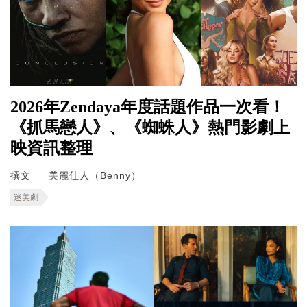
2026年Zendaya年度話題作品一次看！
《抓馬戀人》、《蜘蛛人》熱門影劇上
映資訊整理
撰文
美麗佳人（Benny）
迷美劇