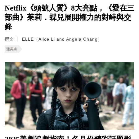
Netflix《頭號人質》8大亮點，《愛在三
部曲》茱莉．蝶兒展開權力的對峙與交
鋒
撰文
ELLE（Alice Li and Angela Chang）
迷美劇