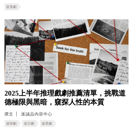
迷美劇
2025上半年推理戲劇推薦清單，挑戰道
德極限與黑暗，窺探人性的本質
撰文
迷誠品內容中心
迷韓劇
迷日劇
迷美劇