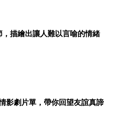
節，描繪出讓人難以言喻的情緒
友情影劇片單，帶你回望友誼真諦