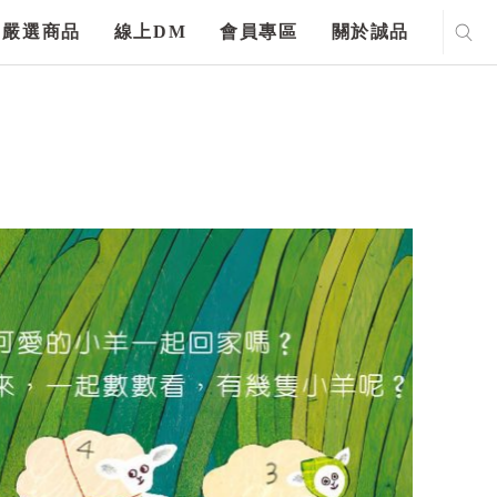
嚴選商品
線上DM
會員專區
關於誠品