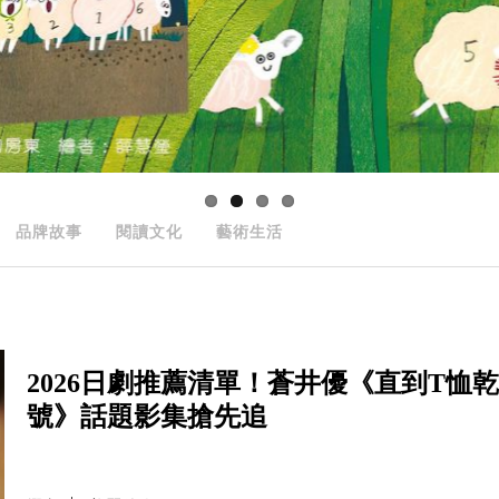
品牌故事
閱讀文化
藝術生活
2026日劇推薦清單！蒼井優《直到T
號》話題影集搶先追