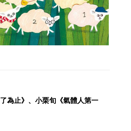
恤乾了為止》、小栗旬《氣體人第一