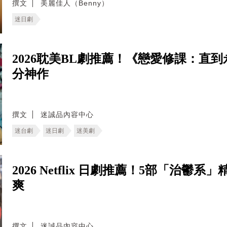
撰文
美麗佳人（Benny）
迷日劇
2026耽美BL劇推薦！《戀愛修課：直
分神作
撰文
迷誠品內容中心
迷台劇
迷日劇
迷美劇
2026 Netflix 日劇推薦！5部「治
爽
撰文
迷誠品內容中心