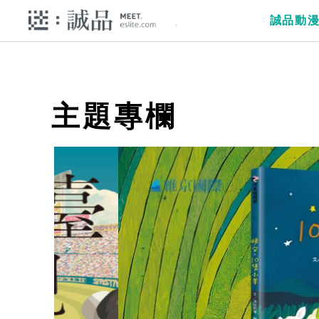
誠品動
主題專欄