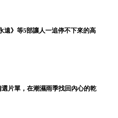
到永遠》等5部讓人一追停不下來的高
鬱系」精選片單，在潮濕雨季找回內心的乾