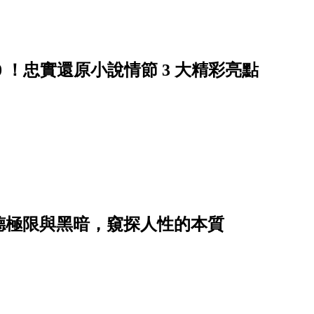
 10 ！忠實還原小說情節 3 大精彩亮點
道德極限與黑暗，窺探人性的本質