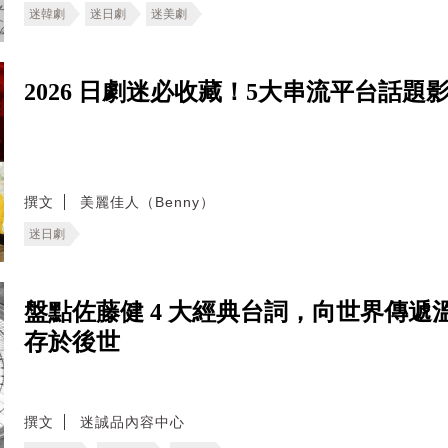
迷韓劇
迷日劇
迷美劇
2026 日劇迷必收藏！5大串流平台話
撰文
美麗佳人（Benny）
迷日劇
盤點佐藤健 4 大經典台詞，向世界傳遞溫
存於後世
撰文
迷誠品內容中心