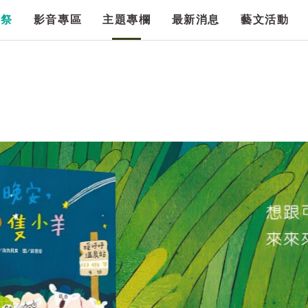
漫祭
影音專區
主題專欄
最新消息
藝文活動