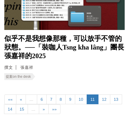
似乎不是我想像那種，可以放手不管的
狀態。──「裝咖人Tsng kha lâng」團長
張嘉祥的2025
撰文
張嘉祥
提案on the desk
««
«
…
6
7
8
9
10
11
12
13
14
15
…
»
»»