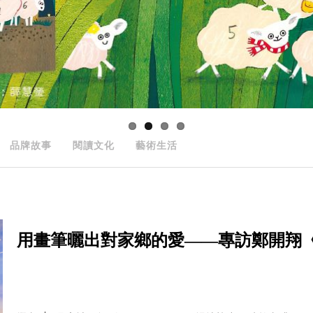
品牌故事
閱讀文化
藝術生活
用畫筆曬出對家鄉的愛——專訪鄭開翔