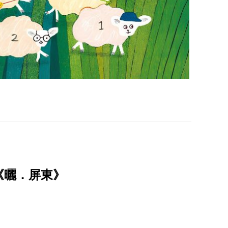
《曬．屏東》