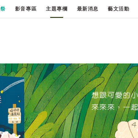
漫祭
影音專區
主題專欄
最新消息
藝文活動