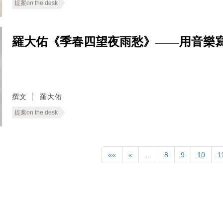
提案on the desk
羅大佑《季春四望夜雨愁》——用音樂
撰文
羅大佑
提案on the desk
««
«
…
8
9
10
1