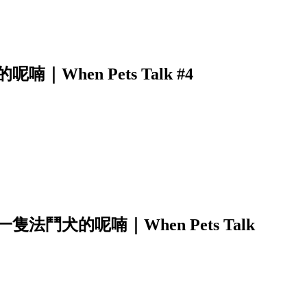
hen Pets Talk #4
鬥犬的呢喃｜When Pets Talk