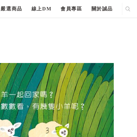
嚴選商品
線上DM
會員專區
關於誠品