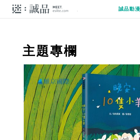
誠品動
主題專欄