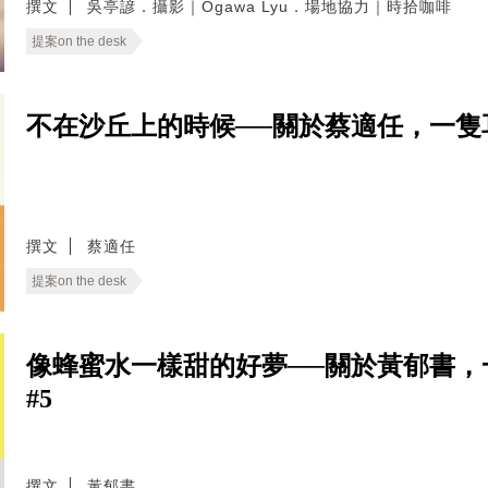
撰文
吳亭諺．攝影｜Ogawa Lyu．場地協力｜時拾咖啡
提案on the desk
不在沙丘上的時候──關於蔡適任，一隻耳廓狐的
撰文
蔡適任
提案on the desk
像蜂蜜水一樣甜的好夢──關於黃郁書，一隻跳
#5
撰文
黃郁書