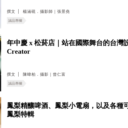
撰文
楊涵硯．攝影師｜張景堯
誠品專欄
年中慶 x 松菸店｜站在國際舞台的台灣設計 J
Creator
撰文
陳暐柏．攝影｜曾仁富
誠品專欄
鳳梨精釀啤酒、鳳梨小電扇，以及各種
鳳梨特輯