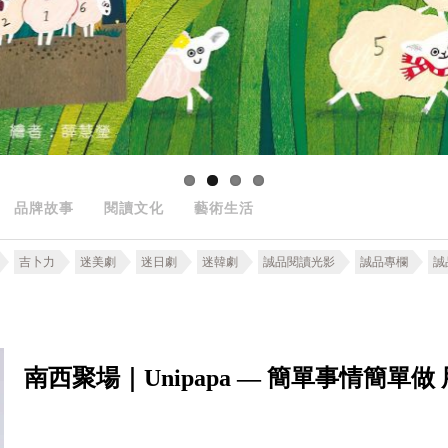
品牌故事
閱讀文化
藝術生活
吉卜力
迷美劇
迷日劇
迷韓劇
誠品閱讀光影
誠品專欄
誠
南西聚場｜Unipapa — 簡單事情簡