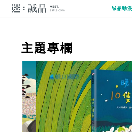
誠品動
主題專欄