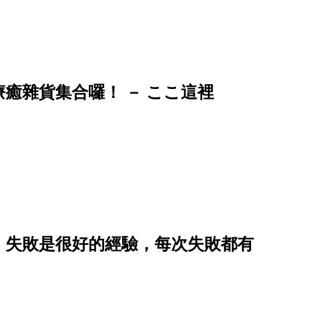
癒雜貨集合囉！ － ここ這裡
：失敗是很好的經驗，每次失敗都有