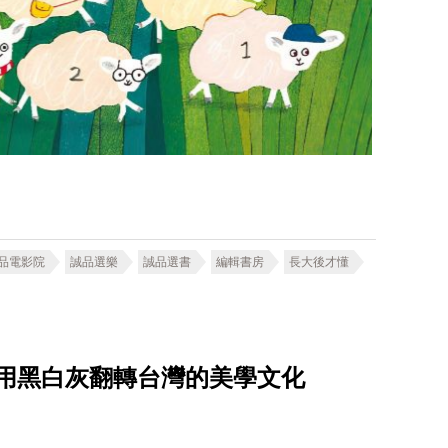
品電影院
誠品選樂
誠品選書
編輯書房
長大後才懂
單做 用黑白灰翻轉台灣的美學文化