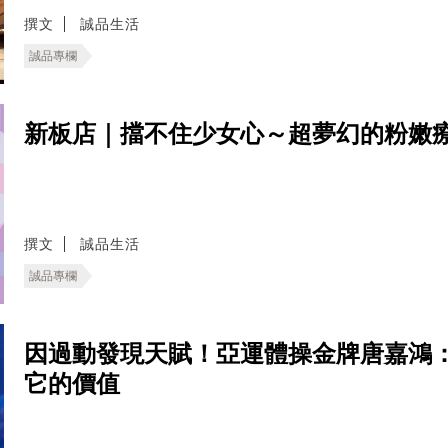
撰文
誠品生活
誠品專欄
新板店｜擋不住少女心～超夢幻的粉嫩療
撰文
誠品生活
誠品專欄
因過動發現天賦！亞運體操金牌唐嘉鴻
它的價值