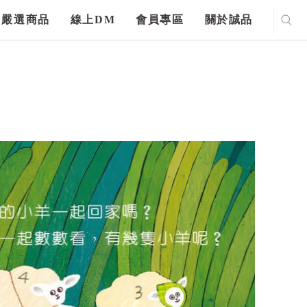
嚴選商品
線上DM
會員專區
關於誠品