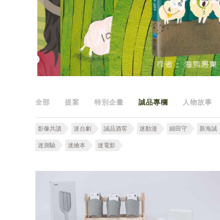
全部
提案
特別企畫
誠品專欄
人物故事
影像共讀
迷台劇
誠品酒窖
迷動漫
細田守
新海誠
迷測驗
迷繪本
迷電影