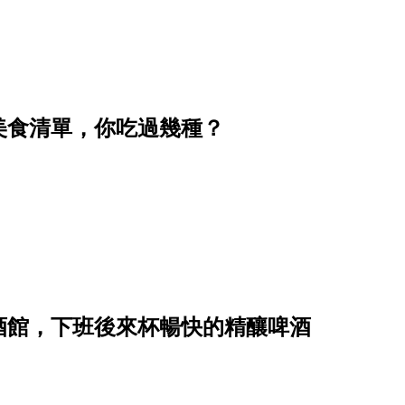
的美食清單，你吃過幾種？
餐酒館，下班後來杯暢快的精釀啤酒