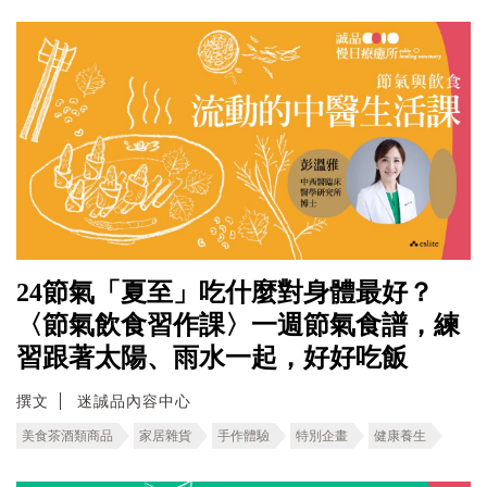
24節氣「夏至」吃什麼對身體最好？
〈節氣飲食習作課〉一週節氣食譜，練
習跟著太陽、雨水一起，好好吃飯
撰文
迷誠品內容中心
美食茶酒類商品
家居雜貨
手作體驗
特別企畫
健康養生