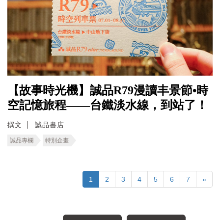
【故事時光機】誠品R79漫讀丰景節•時
空記憶旅程――台鐵淡水線，到站了！
撰文
誠品書店
誠品專欄
特別企畫
1
2
3
4
5
6
7
»