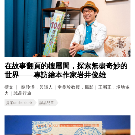
在故事翻頁的樓層間，探索無盡奇妙的
世界——專訪繪本作家岩井俊雄
撰文
歐玲瀞．與談人｜幸曼玲教授．攝影｜王弼正．場地協
力｜誠品行旅
提案on the desk
誠品兒童