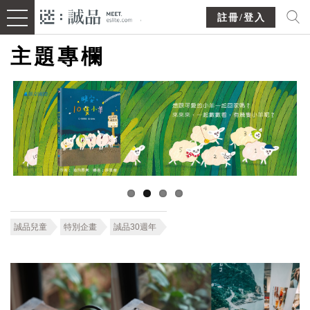
註冊/登入
主題專欄
誠品兒童
特別企畫
誠品30週年