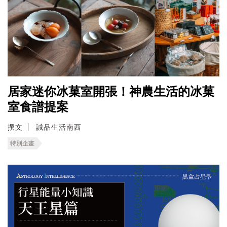
居家迷你冰菓室開張！神農生活的冰菓
室食譜提案
撰文
誠品生活南西
特別企畫