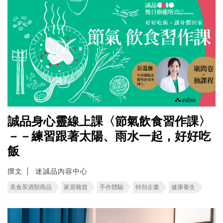
誠品身心靈線上課〈節氣飲食習作課〉
－－練習跟著太陽、雨水一起，好好吃
飯
撰文
迷誠品內容中心
美食茶酒類商品
家居雜貨
手作體驗
特別企畫
健康養生