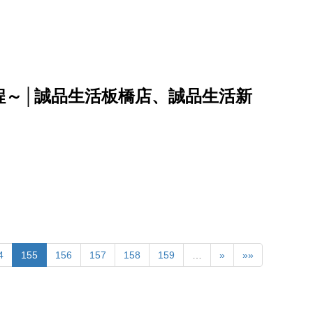
程～│誠品生活板橋店、誠品生活新
4
155
156
157
158
159
…
»
»»