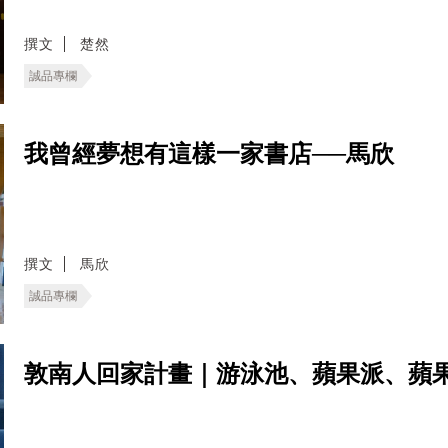
撰文
楚然
誠品專欄
我曾經夢想有這樣一家書店──馬欣
撰文
馬欣
誠品專欄
敦南人回家計畫｜游泳池、蘋果派、蘋