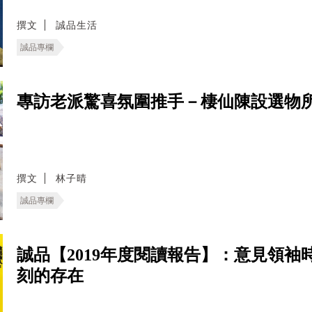
撰文
誠品生活
誠品專欄
專訪老派驚喜氛圍推手－棲仙陳設選物所的主理
撰文
林子晴
誠品專欄
誠品【2019年度閱讀報告】：意見領
刻的存在