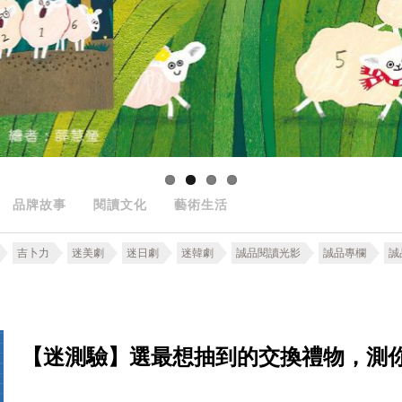
品牌故事
閱讀文化
藝術生活
吉卜力
迷美劇
迷日劇
迷韓劇
誠品閱讀光影
誠品專欄
誠
【迷測驗】選最想抽到的交換禮物，測