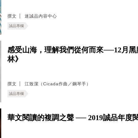
撰文
迷誠品內容中心
誠品專欄
感受山海，理解我們從何而來──12月黑膠
林》
撰文
江致潔（Cicada作曲／鋼琴手）
誠品專欄
華文閱讀的複調之聲 ── 2019誠品年