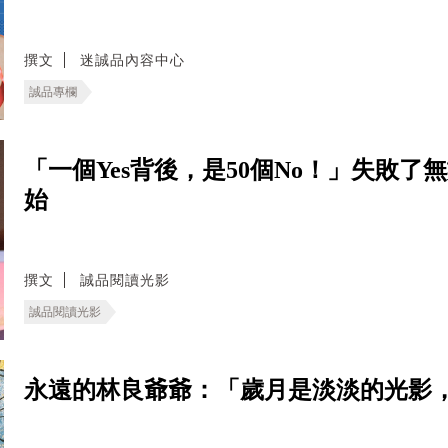
撰文
迷誠品內容中心
誠品專欄
「一個Yes背後，是50個No！」失敗
始
撰文
誠品閱讀光影
誠品閱讀光影
永遠的林良爺爺：「歲月是淡淡的光影