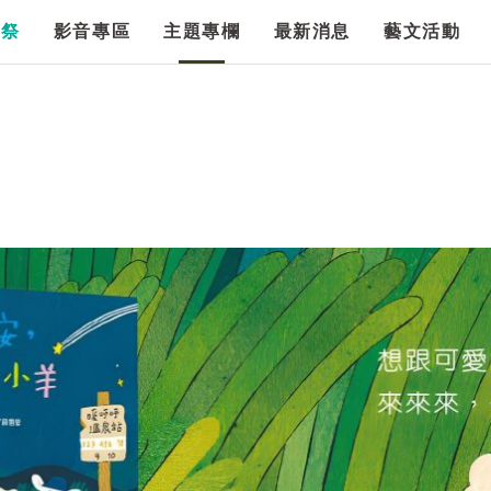
漫祭
影音專區
主題專欄
最新消息
藝文活動