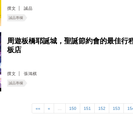
撰文
誠品
誠品專欄
周遊板橋耶誕城，聖誕節約會的最佳行
板店
撰文
張鴻棋
誠品專欄
««
«
…
150
151
152
153
15