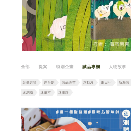
全部
提案
特別企畫
誠品專欄
人物故事
影像共讀
迷台劇
誠品酒窖
迷動漫
細田守
新海誠
迷測驗
迷繪本
迷電影