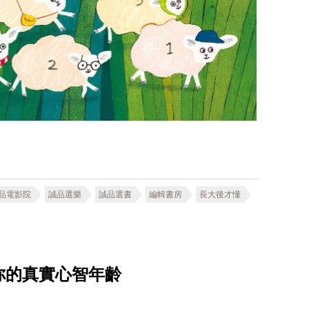
品電影院
誠品選樂
誠品選書
編輯書房
長大後才懂
你的真實心智年齡