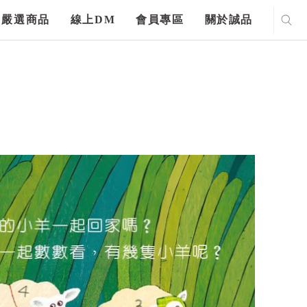
嚴選商品
線上DM
會員專區
關於誠品