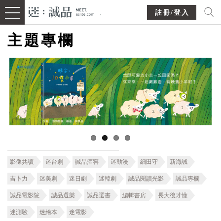
註冊/登入
主題專欄
影像共讀
迷台劇
誠品酒窖
迷動漫
細田守
新海誠
吉卜力
迷美劇
迷日劇
迷韓劇
誠品閱讀光影
誠品專欄
誠品電影院
誠品選樂
誠品選書
編輯書房
長大後才懂
迷測驗
迷繪本
迷電影