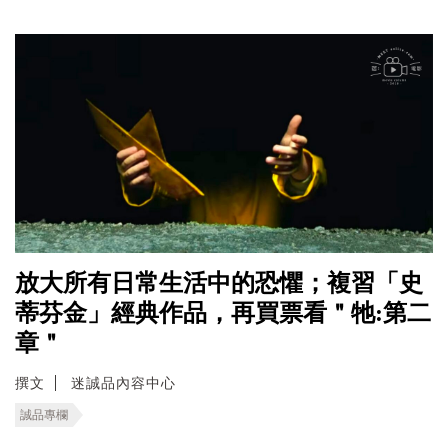
放大所有日常生活中的恐懼；複習「史
蒂芬金」經典作品，再買票看＂牠:第二
章＂
撰文
迷誠品內容中心
誠品專欄