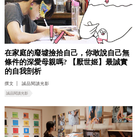
在家庭的廢墟撿拾自己，你敢說自己無
條件的深愛母親嗎? 【厭世姬】最誠實
的自我剖析
撰文
誠品閱讀光影
誠品閱讀光影