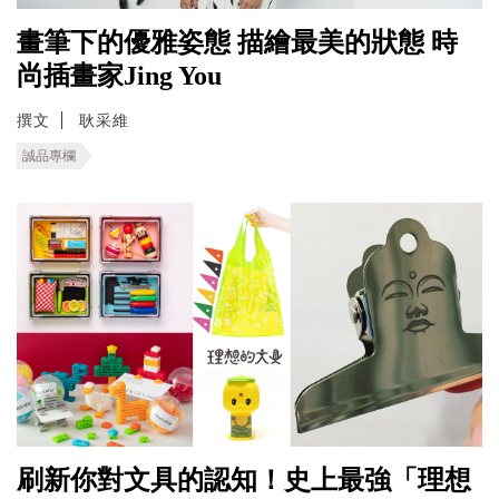
畫筆下的優雅姿態 描繪最美的狀態 時
尚插畫家Jing You
撰文
耿采維
誠品專欄
刷新你對文具的認知！史上最強「理想