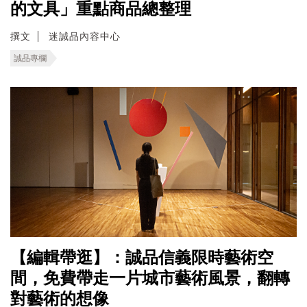
的文具」重點商品總整理
撰文
迷誠品內容中心
誠品專欄
【編輯帶逛】：誠品信義限時藝術空
間，免費帶走一片城市藝術風景，翻轉
對藝術的想像