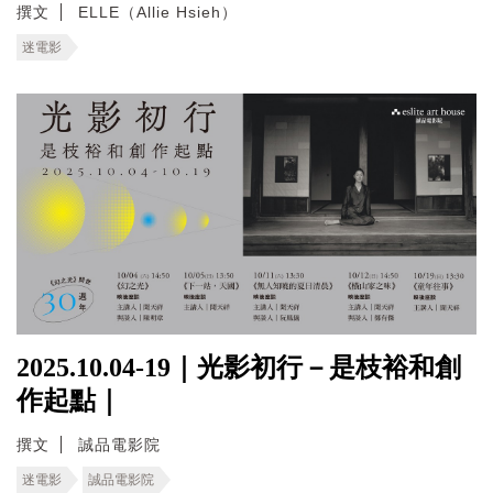
撰文
ELLE（Allie Hsieh）
迷電影
2025.10.04-19｜光影初行－是枝裕和創
作起點｜
撰文
誠品電影院
迷電影
誠品電影院