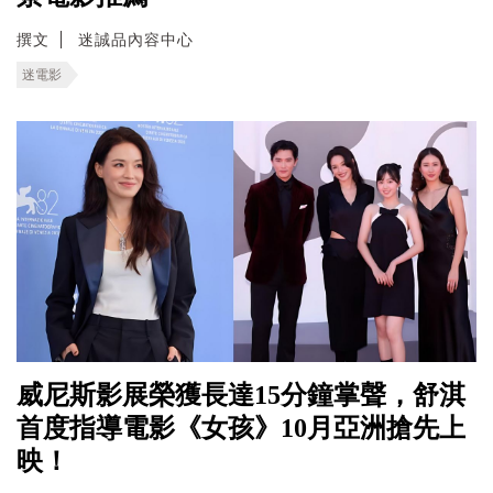
撰文
迷誠品內容中心
迷電影
威尼斯影展榮獲長達15分鐘掌聲，舒淇
首度指導電影《女孩》10月亞洲搶先上
映！