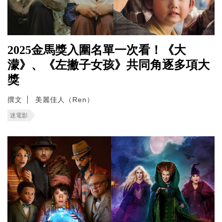
2025金馬獎入圍名單一次看！《大
濛》、《左撇子女孩》共同角逐多項大
獎
撰文
美麗佳人（Ren）
迷電影