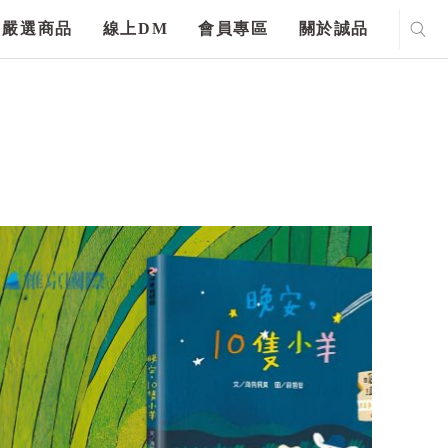
嚴選商品
線上DM
會員專區
關於誠品