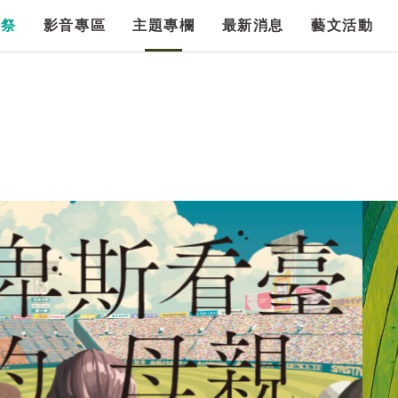
漫祭
影音專區
主題專欄
最新消息
藝文活動