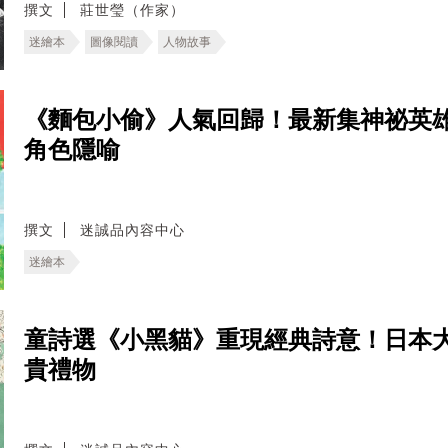
撰文
莊世瑩（作家）
迷繪本
圖像閱讀
人物故事
《麵包小偷》人氣回歸！最新集神祕英
角色隱喻
撰文
迷誠品內容中心
迷繪本
童詩選《小黑貓》重現經典詩意！日本
貴禮物