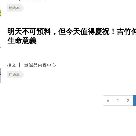
迷繪本
明天不可預料，但今天值得慶祝！吉竹
生命意義
撰文
迷誠品內容中心
迷繪本
«
1
2