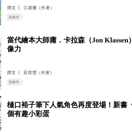
撰文
江易珊（作者）
迷繪本
當代繪本大師庸．卡拉森（Jon Klas
像力
撰文
莊世瑩（作家）
迷繪本
樋口裕子筆下人氣角色再度登場！新書《G
個有趣小彩蛋