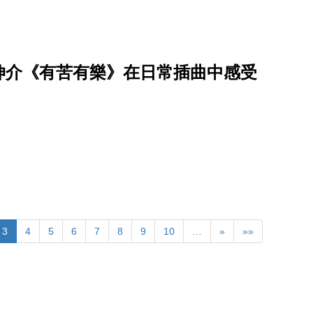
伸介《有苦有樂》在日常插曲中感受
3
4
5
6
7
8
9
10
…
»
»»