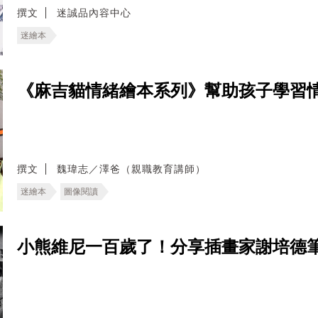
撰文
迷誠品內容中心
迷繪本
《麻吉貓情緒繪本系列》幫助孩子學習
撰文
魏瑋志／澤爸（親職教育講師）
迷繪本
圖像閱讀
小熊維尼一百歲了！分享插畫家謝培德