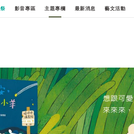
漫祭
影音專區
主題專欄
最新消息
藝文活動