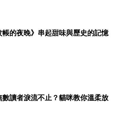
蚊帳的夜晚》串起甜味與歷史的記憶
無數讀者淚流不止？貓咪教你溫柔放