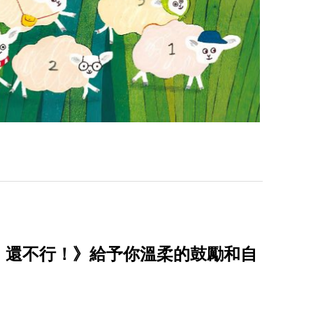
，還不行！》給予你溫柔的鼓勵和自