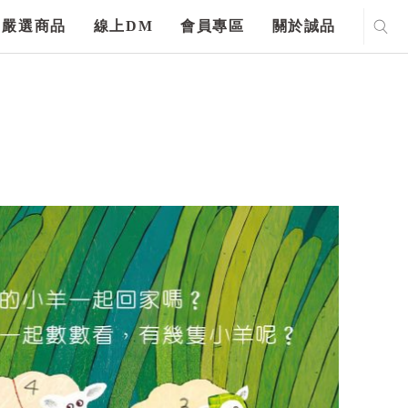
嚴選商品
線上DM
會員專區
關於誠品