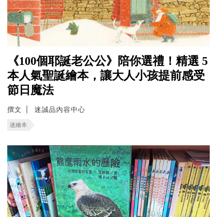
《100個耶誕老公公》陪你選禮！精選 5
本人氣聖誕繪本，讓大人小孩提前感受
節日魔法
撰文
迷誠品內容中心
迷繪本