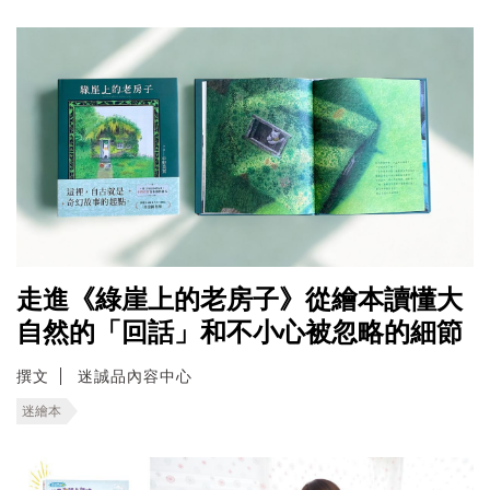
走進《綠崖上的老房子》從繪本讀懂大
自然的「回話」和不小心被忽略的細節
撰文
迷誠品內容中心
迷繪本