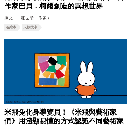
作家巴貝．柯爾創造的異想世界
撰文
莊世瑩（作家）
迷繪本
人物故事
米飛兔化身導覽員！《米飛與藝術家
們》用淺顯易懂的方式認識不同藝術家