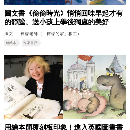
圖文書《偷偷時光》悄悄回味早起才有
的靜謐、送小孩上學後獨處的美好
撰文
檸檬老師（「檸檬的家」板主）
迷繪本
作家書評
用繪本顛覆刻板印象！進入英國圖畫書