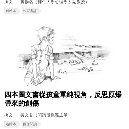
撰文
黃揚名（輔仁大學心理學系副教授）
迷繪本
作家書評
四本圖文書從孩童單純視角，反思原爆
帶來的創傷
撰文
吳文君（閱讀盪鞦韆主筆）
迷繪本
圖像閱讀