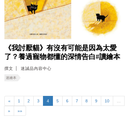
《我討厭貓》有沒有可能是因為太愛
了？養過寵物都懂的深情告白#讀繪本
撰文
迷誠品內容中心
迷繪本
«
1
2
3
4
5
6
7
8
9
10
…
»
»»