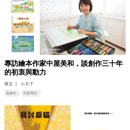
專訪繪本作家中屋美和，談創作三十年
的初衷與動力
撰文
小天下
迷繪本
作家專訪