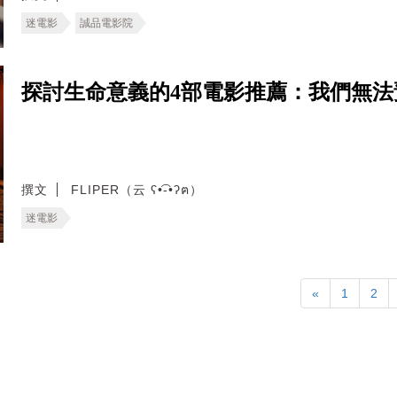
迷電影
誠品電影院
探討生命意義的4部電影推薦：我們無
撰文
FLIPER（云 ʕ•͡-•ʔฅ）
迷電影
«
1
2