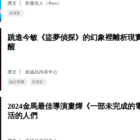
撰文
美麗佳人（Ren）
迷電影
跳進今敏《盜夢偵探》的幻象裡離析現
醒
撰文
迷誠品內容中心
誠品專欄
迷電影
2024金馬最佳導演婁燁《一部未完成
活的人們