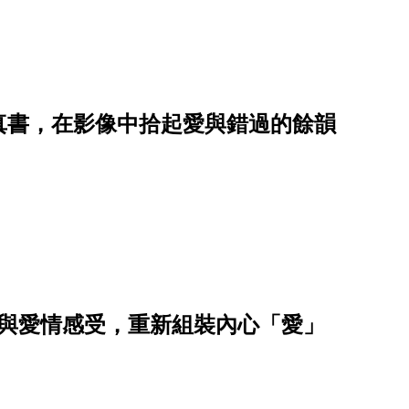
寫真書，在影像中拾起愛與錯過的餘韻
情與愛情感受，重新組裝內心「愛」