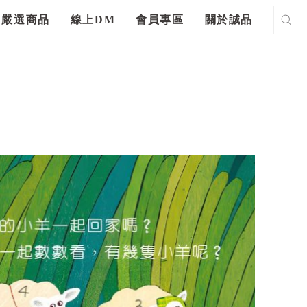
嚴選商品
線上DM
會員專區
關於誠品