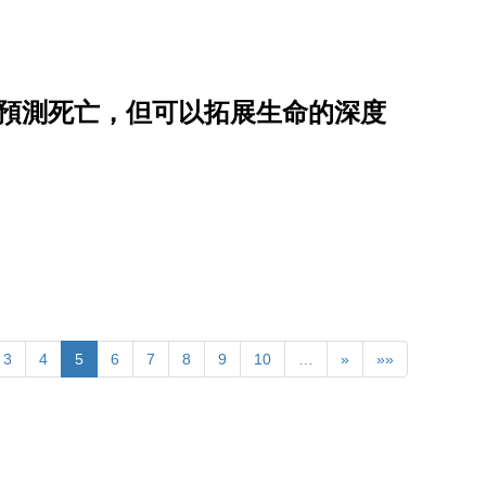
法預測死亡，但可以拓展生命的深度
3
4
5
6
7
8
9
10
…
»
»»