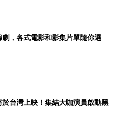
韓劇，各式電影和影集片單隨你選
將於台灣上映！集結大咖演員啟動黑