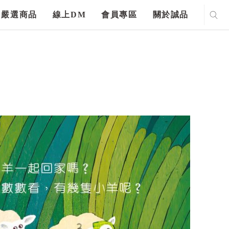
嚴選商品
線上DM
會員專區
關於誠品