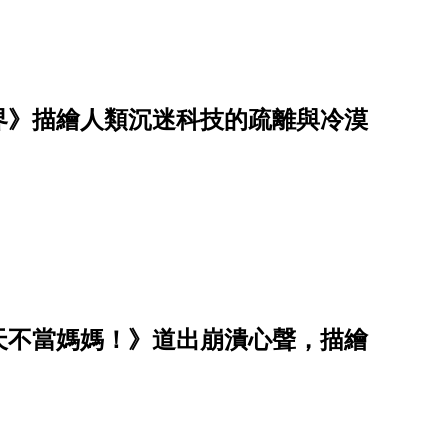
界》描繪人類沉迷科技的疏離與冷漠
天不當媽媽！》道出崩潰心聲，描繪