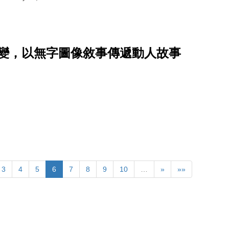
創作轉變，以無字圖像敘事傳遞動人故事
3
4
5
6
7
8
9
10
…
»
»»