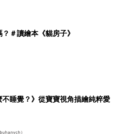
嗎？＃讀繪本《貓房子》
麼不睡覺？》從寶寶視角描繪純粹愛
uhanych）