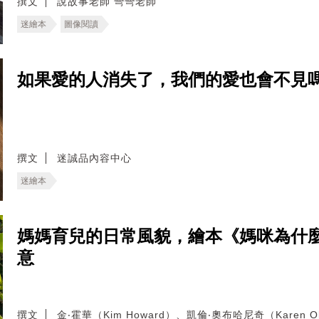
撰文
說故事老師 彎彎老師
迷繪本
圖像閱讀
如果愛的人消失了，我們的愛也會不見
撰文
迷誠品內容中心
迷繪本
媽媽育兒的日常風貌，繪本《媽咪為什
意
撰文
金‧霍華（Kim Howard）、凱倫‧奧布哈尼奇（Karen Ob