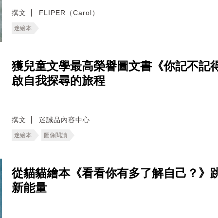
撰文
FLIPER（Carol）
迷繪本
獲兒童文學最高榮譽圖文書《你記不記
啟自我探尋的旅程
撰文
迷誠品內容中心
迷繪本
圖像閱讀
從貓貓繪本《看看你有多了解自己？》
新能量