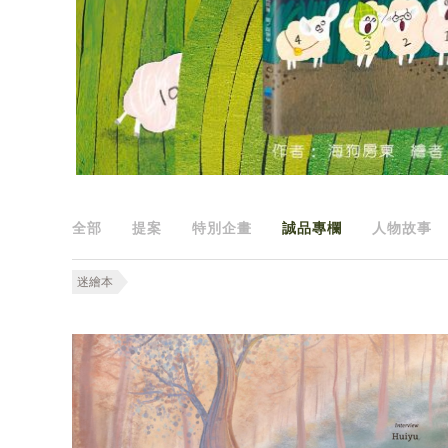
全部
提案
特別企畫
誠品專欄
人物故事
迷繪本