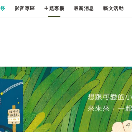
漫祭
影音專區
主題專欄
最新消息
藝文活動