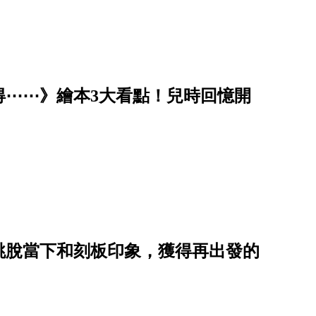
得⋯⋯》繪本3大看點！兒時回憶開
跳脫當下和刻板印象，獲得再出發的