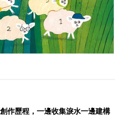
u談創作歷程，一邊收集淚水一邊建構