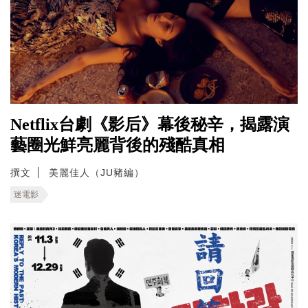
Netflix台劇《影后》幕後秘辛，揭露演
藝圈光鮮亮麗背後的殘酷真相
撰文
美麗佳人（JU豬編）
迷電影