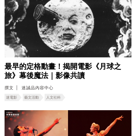
最早的定格動畫！揭開電影《月球之
旅》幕後魔法｜影像共讀
撰文
迷誠品內容中心
迷電影
藝文活動
人文社科