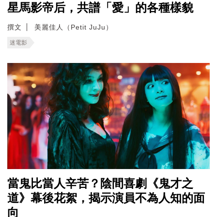
星馬影帝后，共譜「愛」的各種樣貌
撰文
美麗佳人（Petit JuJu）
迷電影
當鬼比當人辛苦？陰間喜劇《鬼才之
道》幕後花絮，揭示演員不為人知的面
向