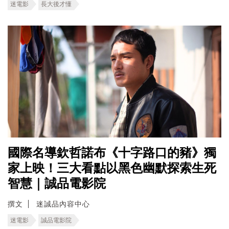
迷電影
長大後才懂
國際名導欽哲諾布《十字路口的豬》獨
家上映！三大看點以黑色幽默探索生死
智慧｜誠品電影院
撰文
迷誠品內容中心
迷電影
誠品電影院