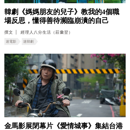
韓劇《媽媽朋友的兒子》教我的4個職
場反思，懂得善待瀕臨崩潰的自己
撰文
經理人八分生活（莊彙翌）
迷電影
迷韓劇
金馬影展閉幕片《愛情城事》集結台港