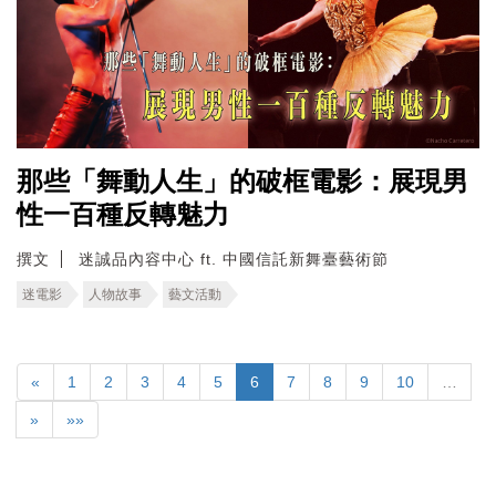
那些「舞動人生」的破框電影：展現男
性一百種反轉魅力
撰文
迷誠品內容中心 ft. 中國信託新舞臺藝術節
迷電影
人物故事
藝文活動
«
1
2
3
4
5
6
7
8
9
10
…
»
»»