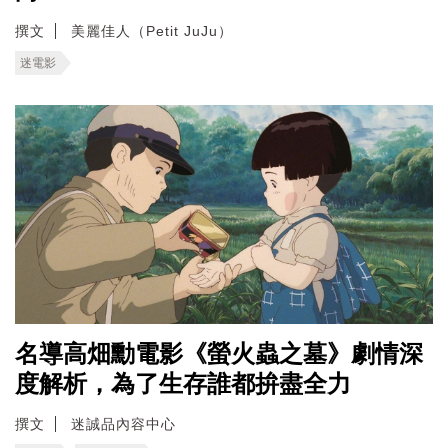
撰文
美麗佳人（Petit JuJu）
迷電影
名導高畑勳電影《螢火蟲之墓》劇情深
度解析，為了生存誰都拚盡全力
撰文
迷誠品內容中心