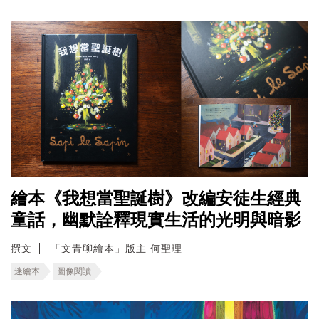
繪本《我想當聖誕樹》改編安徒生經典
童話，幽默詮釋現實生活的光明與暗影
撰文
「文青聊繪本」版主 何聖理
迷繪本
圖像閱讀