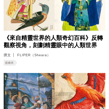
《來自精靈世界的人類奇幻百科》反轉
觀察視角，刻劃精靈眼中的人類世界
撰文
FLIPER（Sheara）
迷繪本