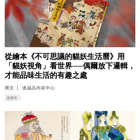
從繪本《不可思議的貓妖生活曆》用
「貓妖視角」看世界──偶爾放下邏輯，
才能品味生活的有趣之處
撰文
迷誠品內容中心
迷繪本