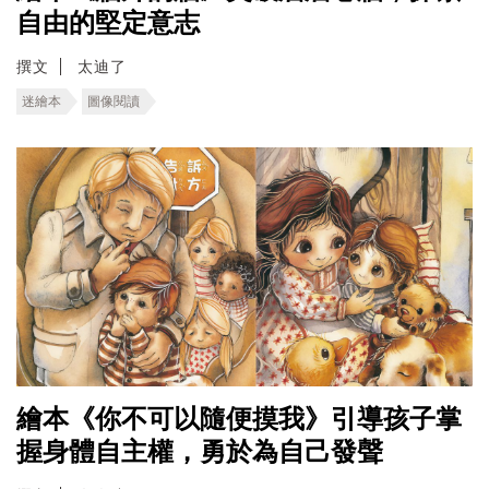
自由的堅定意志
撰文
太迪了
迷繪本
圖像閱讀
繪本《你不可以隨便摸我》引導孩子掌
握身體自主權，勇於為自己發聲