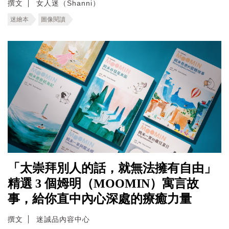
撰文
女人迷（Shanni）
迷繪本
圖像閱讀
「太崇拜別人的話，就無法擁有自由」
精選 3 個姆明（MOOMIN）寓言故
事，給你直中內心深處的療癒力量
撰文
迷誠品內容中心