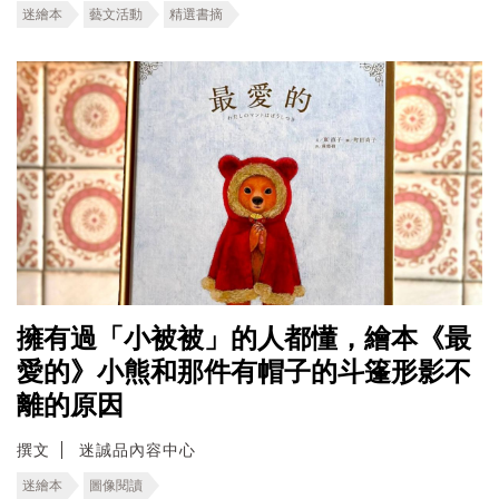
迷繪本
藝文活動
精選書摘
擁有過「小被被」的人都懂，繪本《最
愛的》小熊和那件有帽子的斗篷形影不
離的原因
撰文
迷誠品內容中心
迷繪本
圖像閱讀