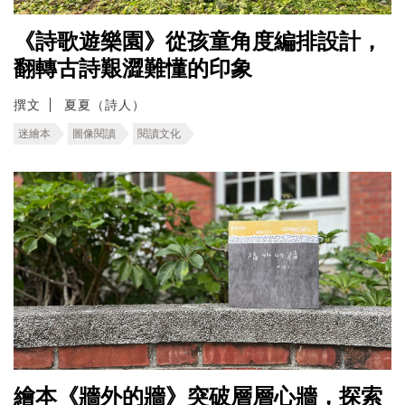
《詩歌遊樂園》從孩童角度編排設計，
翻轉古詩艱澀難懂的印象
撰文
夏夏（詩人）
迷繪本
圖像閱讀
閱讀文化
繪本《牆外的牆》突破層層心牆，探索