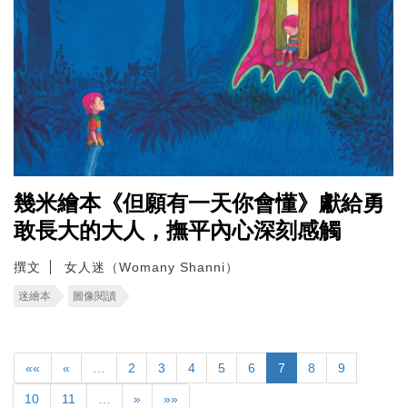
幾米繪本《但願有一天你會懂》獻給勇
敢長大的大人，撫平內心深刻感觸
撰文
女人迷（Womany Shanni）
迷繪本
圖像閱讀
««
«
…
2
3
4
5
6
7
8
9
10
11
…
»
»»