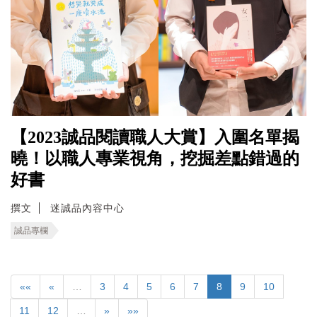
【2023誠品閱讀職人大賞】入圍名單揭
曉！以職人專業視角，挖掘差點錯過的
好書
撰文
迷誠品內容中心
誠品專欄
««
«
…
3
4
5
6
7
8
9
10
11
12
…
»
»»