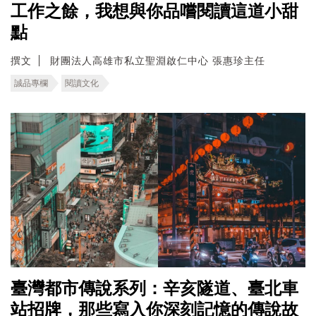
工作之餘，我想與你品嚐閱讀這道小甜
點
撰文
財團法人高雄市私立聖淵啟仁中心 張惠珍主任
誠品專欄
閱讀文化
臺灣都市傳說系列：辛亥隧道、臺北車
站招牌，那些寫入你深刻記憶的傳說故