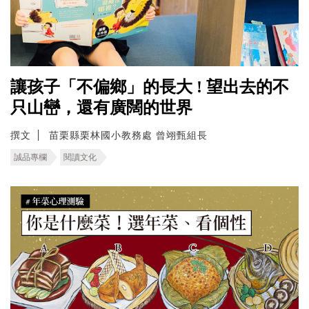
讓孩子「不偏鄉」的長大 ! 望出去的不
只山巒，還有廣闊的世界
撰文
苗栗縣栗林國小教務處 曾翊甄組長
誠品專欄
閱讀文化