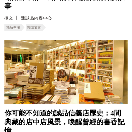
事
撰文
迷誠品內容中心
誠品專欄
閱讀文化
你可能不知道的誠品信義店歷史：4間
典藏的店中店風景，喚醒曾經的書香記
憶