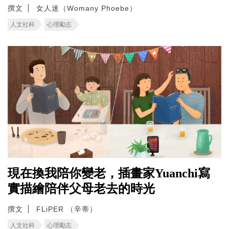
撰文
女人迷（Womany Phoebe）
人文社科
心理勵志
現在換我陪你變老，插畫家Yuanchi寫
實描繪陪伴父母老去的時光
撰文
FLiPER （辛蒂）
人文社科
心理勵志