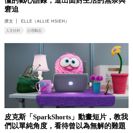
懂的戳心語錄，道出面對生活的無奈與
窘迫
撰文
ELLE（ALLIE HSIEH）
人文社科
心理勵志
皮克斯「SparkShorts」動畫短片，教我
們以單純角度，看待曾以為無解的難題