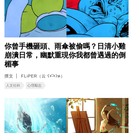
你曾手機砸頭、雨傘被偷嗎？日清小雞
崩潰日常，幽默重現你我都曾遇過的倒
楣事
撰文
FLiPER（云 ʕ•͡-•ʔฅ）
人文社科
心理勵志