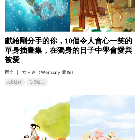
獻給剛分手的你，10個令人會心一笑的
單身插畫集，在獨身的日子中學會愛與
被愛
撰文
女人迷（Womany 孟倫）
人文社科
心理勵志