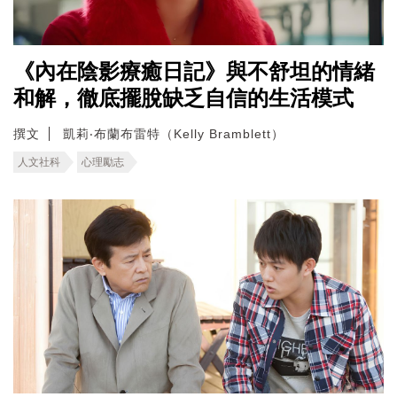
《內在陰影療癒日記》與不舒坦的情緒
和解，徹底擺脫缺乏自信的生活模式
撰文
凱莉‧布蘭布雷特（Kelly Bramblett）
人文社科
心理勵志