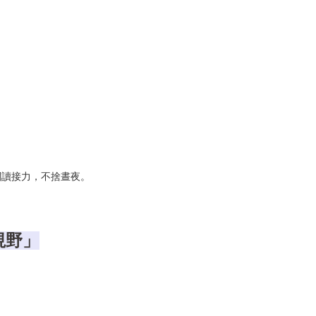
風前行」
閱讀接力，不捨晝夜。
視野」
實生活」