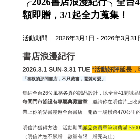
╭2026書店浪漫紀行╮全台
額即贈，3/1起全力蒐集！
活動期間
2026年3月1日 - 2026年3月31
書店浪漫紀行
2026.3.1 SUN-3.31 TUE
*活動好評延長，
「喜歡的那間書店，不只藏書，還裝可愛」
集結全台26位風格各異的誠品設計，以全台41間誠
每間門市皆設有專屬典藏書章
，邀請你在明信片上收
帶上你的愛書漫遊全台書店，開啟一場橫跨470公里
明信片獲得方法：活動期間
誠品會員單筆消費滿 $500
（明信片恕不累贈，數量有限，贈完為止）