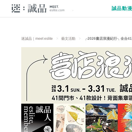
誠品動
迷誠品｜meet eslite
藝文活動
╭2026書店浪漫紀行╮全台4