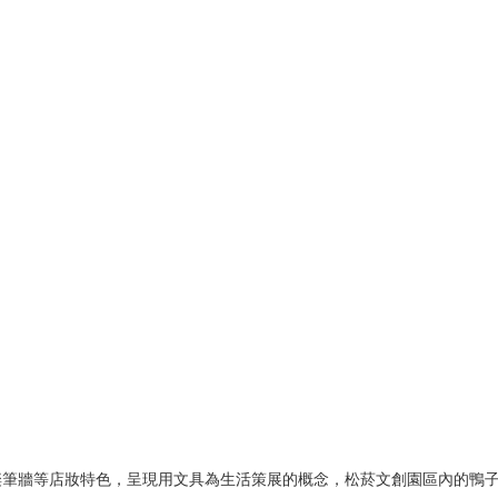
站在新港看世界」
璨筆牆等店妝特色，呈現用文具為生活策展的概念，松菸文創園區內的鴨