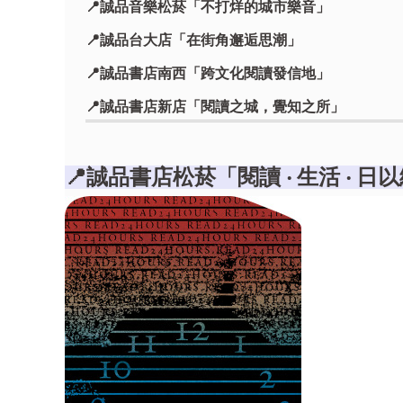
📍誠品音樂松菸「不打烊的城市樂音」
📍誠品台大店「在街角邂逅思潮」
📍誠品書店南西「跨文化閱讀發信地」
📍誠品書店新店「閱讀之城，覺知之所」
📍誠品R79「地下、閱讀、丰聚落」
📍誠品書店松菸「閱讀 ‧ 生活 ‧ 日
📍誠品書店西門「文化的經典與新潮，心靈的安
📍誠品美麗華店「傳遞幸福的閱讀樂園」
📍誠品宜蘭店「閱讀在地深耕，想像開枝散葉」
📍誠品書店台茂店「家居憩所、享讀時光」
📍誠品書店林口店「林間閱遊，頁間探索」
📍誠品書店花蓮遠百店「山林與海潮間的閱讀聚落
📍誠品書店桃園統領店「靈感交會，書頁歷遊」