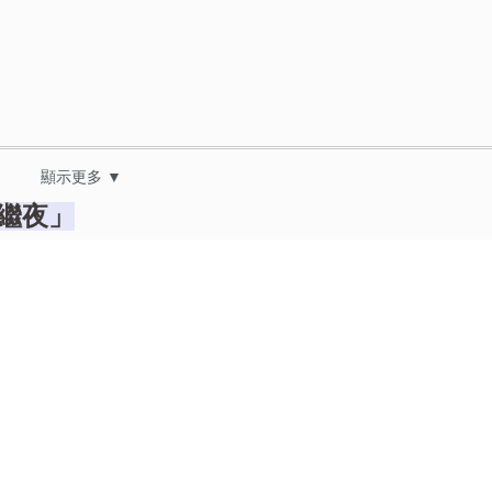
顯示更多 ▼
以繼夜」
放與狂歡」
」