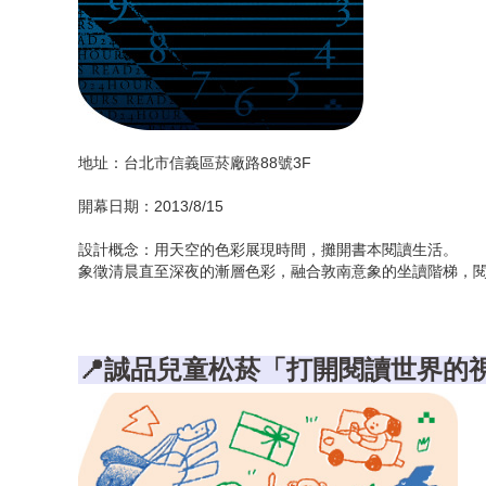
📍誠品書店板橋「閱讀共饗． 日常拾趣」
📍誠品雙和比漾店「知識相鄰，閱讀為家」
📍誠品書店新竹巨城店「知識迎風而立，生活乘
📍誠品書店新板「體驗與分享共構的閱讀樞紐」
地址：台北市信義區菸廠路88號3F
📍誠品書店竹北遠百店「豐庶心靈的漫遊之旅」
📍誠品書店站前店「閱讀進站中」
開幕日期：2013/8/15
📍誠品書店捷運敦化店「Reading to Go」
設計概念：用天空的色彩展現時間，攤開書本閱讀生活。
象徵清晨直至深夜的漸層色彩，融合敦南意象的坐讀階梯，
📍誠品書店中友店「閱讀者的日常實踐所 」
📍誠品書店園道店「城市文化領跑人」
📍誠品兒童松菸「打開閱讀世界的
📍誠品文具園道店「以物件編輯日常風格」
📍誠品書店虎尾「靈感長期派駐，閱讀日日值勤」
📍誠品書店台中大遠百店「豐富、歡樂、閱讀真
📍誠品書店台中三井店「海港閱讀生活聚場」