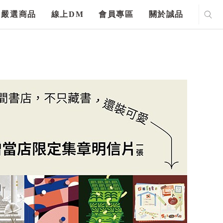
嚴選商品
線上DM
會員專區
關於誠品