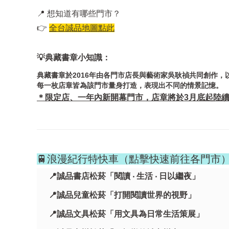
📍 想知道有哪些門市？
👉
全台誠品地圖點此
💡典藏書章小知識：
典藏書章於2016年由各門市店長與藝術家吳耿禎共同創作，
每一枚店章皆為該門市量身打造，表現出不同的情景記憶。
＊限定店、一年內新開幕門市，店章將於3月底起陸
🚆浪漫紀行特快車（點擊快速前往各門市
📍誠品書店松菸「閱讀 ‧ 生活 ‧ 日以繼夜」
📍誠品兒童松菸「打開閱讀世界的視野」
📍誠品文具松菸「用文具為日常生活策展」