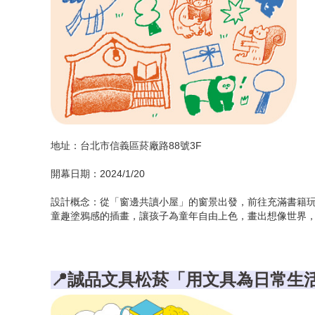
📍誠品書店480「疊覆的文化軌跡，慢活的閱讀時
📍誠品書店屏東店「閱讀光合作用・靈感循環不息
📍誠品書店高雄大遠百店「書頁殿堂-與世界接軌
📍誠品書店南紡店「梭線交織的夢想國度」
📍誠品書店駁二「一座跨時代的精神糧行」
地址：台北市信義區菸廠路88號3F
📍誠品書店義享店「一座大人小孩的閱讀基地」
開幕日期：2024/1/20
📍誠品書店台南「閱讀生活的當代復興」
設計概念：從「窗邊共讀小屋」的窗景出發，前往充滿書籍玩
📍誠品書店東港王船限定店「築一艘書本的船，
童趣塗鴉感的插畫，讓孩子為童年自由上色，畫出想像世界
📍誠品書店屏東總圖限定店「樹海圍繞，書海漫行
📍誠品書店恆春限定店「半島航行，日光之地」
📍誠品文具松菸「用文具為日常生
📍誠品書店衛武營限定店「我歌、我舞、我閱讀」
📍誠品書店嘉義市立美術館限定店「藝術與閱讀