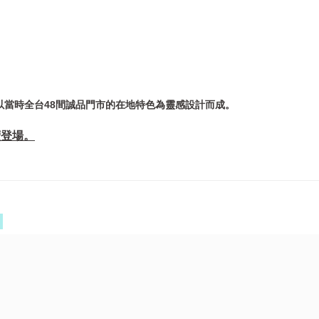
以當時全台48間誠品門市的在地特色為靈感設計而成。
續登場。
）