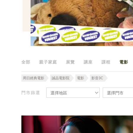
全部
親子家庭
展覽
講座
課程
電影
周日經典電影
誠品電影院
電影
影音3C
門市篩選
選擇地區
選擇門市