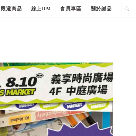
嚴選商品
線上DM
會員專區
關於誠品