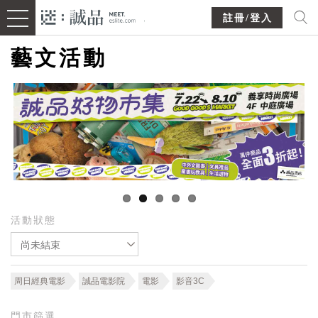
註冊/登入
藝文活動
活動狀態
尚未結束
周日經典電影
誠品電影院
電影
影音3C
門市篩選