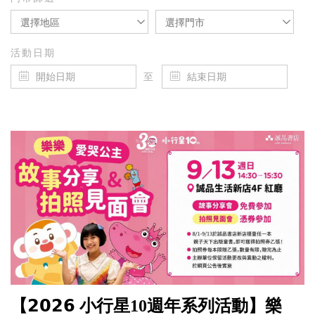
選擇地區
選擇門市
活動日期
至
【𝟮𝟬𝟮𝟲 小行星10週年系列活動】樂