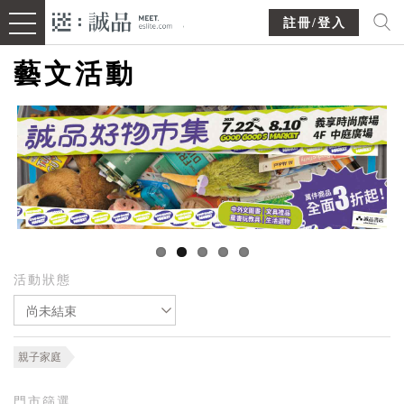
註冊/登入
藝文活動
活動狀態
尚未結束
親子家庭
門市篩選