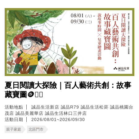
夏日閱讀大探險｜百人藝術共創：故事
藏寶圖🪙🏴‍☠️
活動地點
誠品生活新店
誠品R79
誠品生活松菸
誠品桃園台
茂店
誠品美麗華店
誠品生活林口三井店
活動日期
2026/08/01~2026/09/30
親子家庭
北區門市