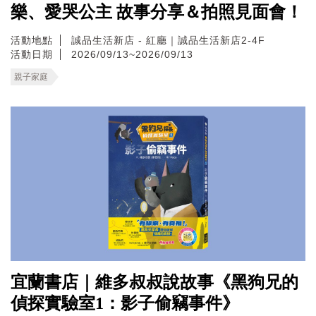
樂、愛哭公主 故事分享＆拍照見面會！
活動地點
誠品生活新店 - 紅廳｜誠品生活新店2-4F
活動日期
2026/09/13~2026/09/13
親子家庭
宜蘭書店｜維多叔叔說故事《黑狗兄的
偵探實驗室1：影子偷竊事件》