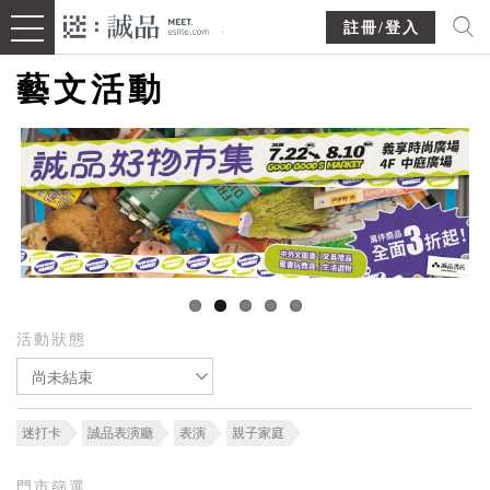
註冊/登入
藝文活動
活動狀態
尚未結束
迷打卡
誠品表演廳
表演
親子家庭
門市篩選