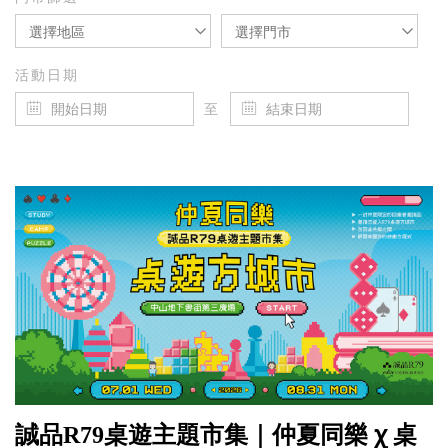
選擇地區
選擇門市
活動日期
至
誠品R79桌遊主題市集｜仲夏同樂 ꭓ 桌