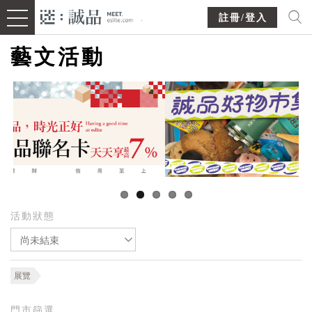
註冊/登入
藝文活動
活動狀態
尚未結束
展覽
門市篩選