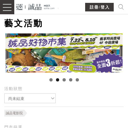
註冊/登入
藝文活動
活動狀態
尚未結束
誠品電影院
門市篩選