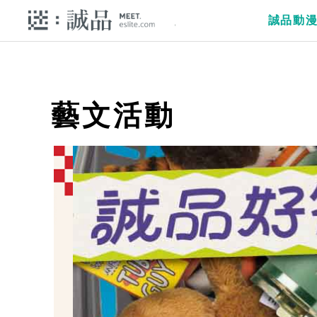
誠品動
藝文活動