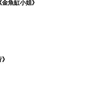
《金魚缸小姐》
行》