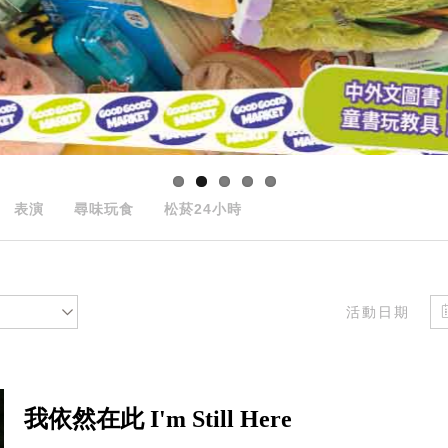
表演
尋味玩食
松菸24小時
活動日期
我依然在此 I'm Still Here