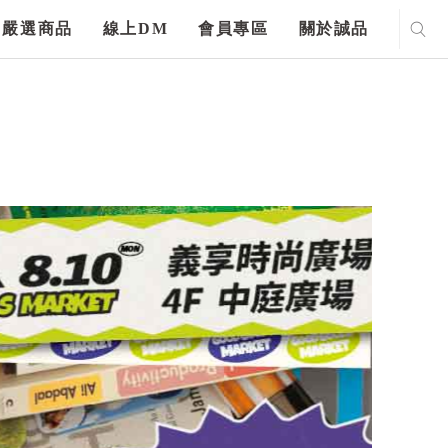
嚴選商品
線上DM
會員專區
關於誠品