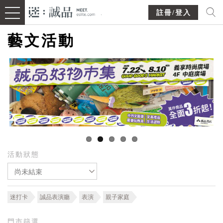
註冊/登入
藝文活動
活動狀態
尚未結束
迷打卡
誠品表演廳
表演
親子家庭
門市篩選