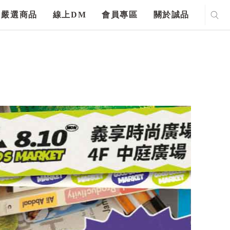
嚴選商品
線上DM
會員專區
關於誠品