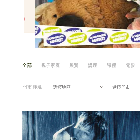
全部
親子家庭
展覽
講座
課程
電影
門市篩選
選擇地區
選擇門市