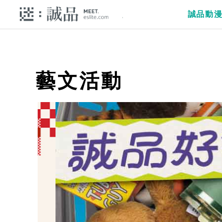
誠品動
藝文活動