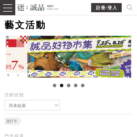
註冊/登入
藝文活動
活動狀態
尚未結束
迷打卡
門市篩選