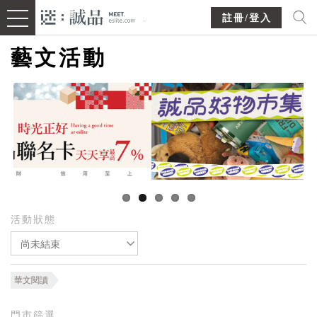
註冊/登入
藝文活動
活動狀態
尚未結束
華文閱讀
門市篩選