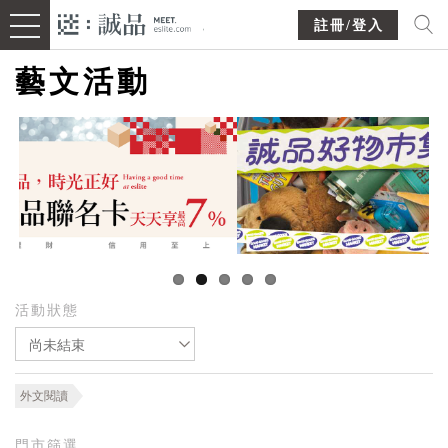
註冊/登入
藝文活動
活動狀態
尚未結束
外文閱讀
門市篩選