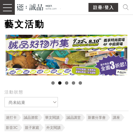
註冊/登入
藝文活動
活動狀態
尚未結束
迷打卡
誠品酒窖
華文閱讀
誠品講堂
新書分享會
講座
影音3C
親子家庭
外文閱讀