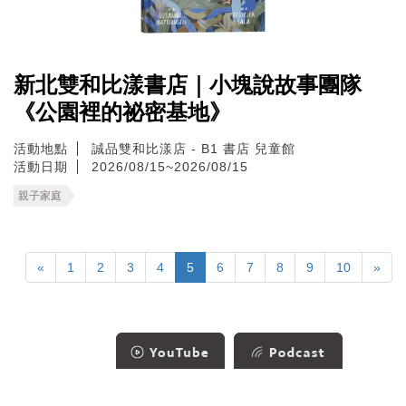
新北雙和比漾書店｜小塊說故事團隊
《公園裡的祕密基地》
活動地點
誠品雙和比漾店 - B1 書店 兒童館
活動日期
2026/08/15~2026/08/15
親子家庭
«
1
2
3
4
5
6
7
8
9
10
»