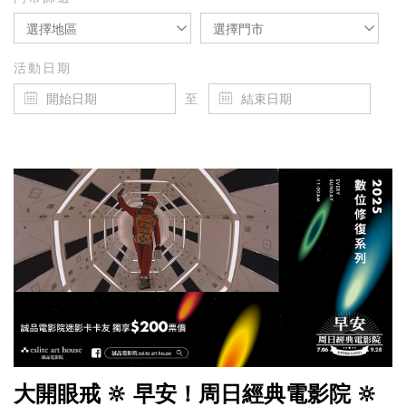
選擇地區
選擇門市
活動日期
至
大開眼戒 🔆 早安！周日經典電影院 🔆