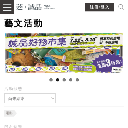
註冊/登入
藝文活動
活動狀態
尚未結束
電影
門市篩選