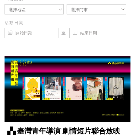
選擇地區
選擇門市
活動日期
至
▗▚ 臺灣青年導演 劇情短片聯合放映