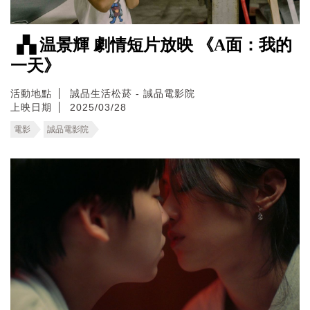
▗▚ 温景輝 劇情短片放映 《A面：我的
一天》
活動地點
誠品生活松菸 - 誠品電影院
上映日期
2025/03/28
電影
誠品電影院