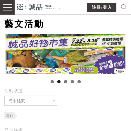
註冊/登入
藝文活動
活動狀態
尚未結束
電影
門市篩選