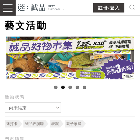
註冊/登入
藝文活動
活動狀態
尚未結束
迷打卡
誠品表演廳
表演
親子家庭
門市篩選