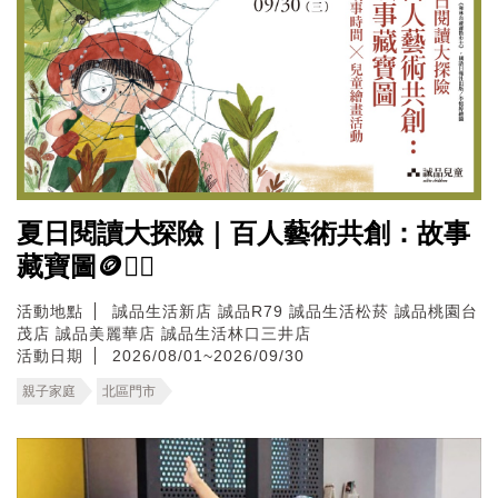
夏日閱讀大探險｜百人藝術共創：故事
藏寶圖🪙🏴‍☠️
活動地點
誠品生活新店
誠品R79
誠品生活松菸
誠品桃園台
茂店
誠品美麗華店
誠品生活林口三井店
活動日期
2026/08/01~2026/09/30
親子家庭
北區門市