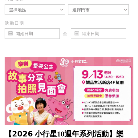
選擇地區
選擇門市
活動日期
至
【𝟮𝟬𝟮𝟲 小行星10週年系列活動】樂