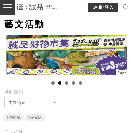
註冊/登入
藝文活動
活動狀態
尚未結束
手作體驗
親子家庭
門市篩選