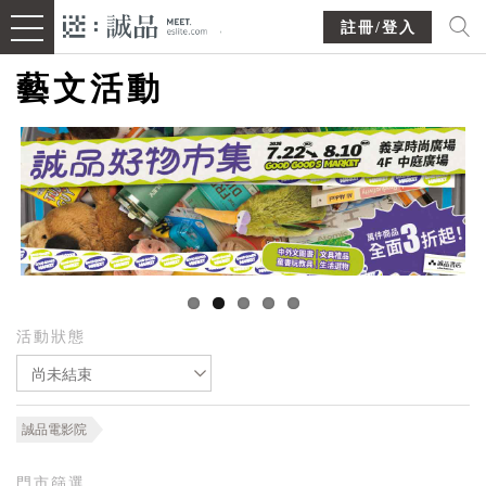
註冊/登入
藝文活動
活動狀態
尚未結束
誠品電影院
門市篩選