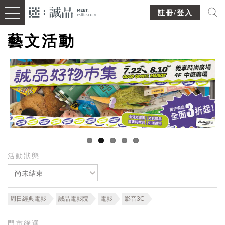
註冊/登入
藝文活動
活動狀態
尚未結束
周日經典電影
誠品電影院
電影
影音3C
門市篩選