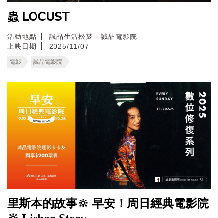
蟲 𝖫𝖮𝖢𝖴𝖲𝖳
活動地點
誠品生活松菸 - 誠品電影院
上映日期
2025/11/07
電影
誠品電影院
里斯本的故事🔆 早安！周日經典電影院
🔆 Lisbon Story