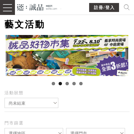
註冊/登入
藝文活動
活動狀態
尚未結束
門市篩選
選擇地區
選擇門市